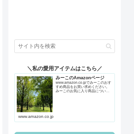
＼私の愛用アイテムはこちら／
みーこのAmazonページ
www.amazon.co.jpでみーこのおす
すめ商品をお買い求めください。
みーこのお気に入り商品について
詳しくはこちら。
www.amazon.co.jp