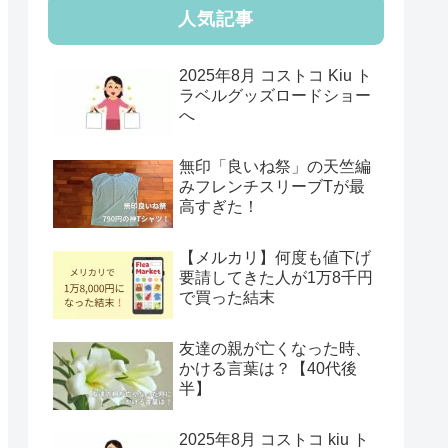
人気記事
2025年8月 コストコ Kiu ト
ラベルグッズロードショー
へ
無印「良いね祭」の天竺編
みフレンチスリーブTが最
高すぎた！
【メルカリ】何度も値下げ
要請してきた人が1万8千円
で買った結末
友達の親が亡くなった時、
かける言葉は？【40代後
半】
2025年8月 コストコ kiu ト