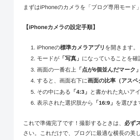
まずはiPhoneのカメラを「ブログ専用モー
【iPhoneカメラの設定手順】
iPhoneの
標準カメラアプリ
を開きます。
モードが
「写真」
になっていることを確
画面の一番右上
「点が6個並んだマーク
すると、画面右下に
画面の比率（アスペ
その中にある
「4:3」
と書かれた丸いア
表示された選択肢から
「16:9」
を選びま
これで準備完了です！撮影するときは、
必ず
さい。これだけで、ブログに最適な横長の美