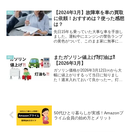
ーも値下げ対象に。マニアがリアルに狙
うおすすめ3選や、お得に買うコツを徹底
解説します。
【2024年3月】故障車を車の買取
雑記
に依頼！おすすめは？使った感想
は？
先日15年も乗っていた大事な車を手放し
ました。運転中にエンジンの警告ランプ
の黄色がついて、このまま家に無事につ
くのか心配でしたがどうにか家に着きま
した。エンジンの警告ランプ、もしかし
たらかなり修理代が高くなるかもしれな
またガソリン値上げ⁈灯油は⁈
雑記
い。もう修理に出さずに...
【2026年3月】
ガソリン価格が2026年3月12日㈭から大
幅に値上がりするって当日に知りまし
た！週末入れておいて良かったー。灯油
も毎週いける時に補充していたのでボイ
ラーに満タンになりました。ガソリンは
バイクなので、そんなに使わないのであ
まり入れませんが、灯...
50代ひとり暮らしが実感！Amazonプ
ライム会員の始め方とメリット