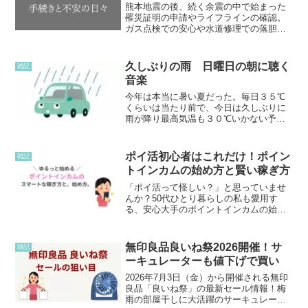
熊本地震の後、続く余震の中で始まった
罹災証明の申請やライフラインの確認。
ガス点検での安心や水道修理での落胆、
お隣の瓦によるエアコン室外機破損トラ
ブルなど、災害時にすべて自分で調べて
動かなければならない一人暮らしのリア
久しぶりの雨 日曜日の朝に聴く
雑記
ルな日常を綴ります。
音楽
今年は本当に暑い夏だった。毎日３５℃
くらいは当たり前で、今日は久しぶりに
雨が降り最高気温も３０℃いかない予報
になっている。庭の草取りも、7月に半分
くらいやったままで、草取りもやらずに
草が伸び放題になっている。朝も暑い
ポイ活初心者はこれだけ！ポイン
雑記
し、昼間なんてとてもじゃ...
トインカムの始め方と賢い稼ぎ方
「ポイ活って怪しい？」と思っていませ
んか？50代ひとり暮らしの私も愛用す
る、安心大手のポイントインカムの始め
方を解説！普段の通販の前にポチッと1回
経由するだけで、現金やAmazonギフト券
がどんどん貯まる賢い稼ぎ方を紹介しま
無印良品良いね祭2026開催！サ
雑記
す。
ーキュレーターも値下げで買い
2026年7月3日（金）から開催される無印
良品「良いね祭」の最新セール情報！梅
雨の部屋干しに大活躍のサーキュレータ