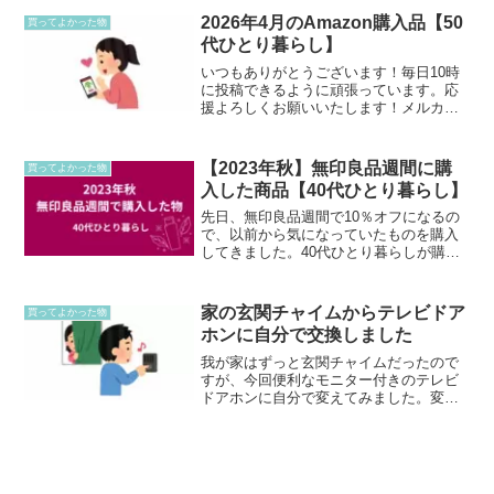
かり肩なので、痩せても骨がゴツゴツし
2026年4月のAmazon購入品【50
買ってよかった物
ているので華奢には...
代ひとり暮らし】
いつもありがとうございます！毎日10時
に投稿できるように頑張っています。応
援よろしくお願いいたします！メルカー
ドを使って買いたいメルカードをあと約
3000円分使ったらメルカリポイントがつ
くようなので（多分1万円以上使うとメル
【2023年秋】無印良品週間に購
買ってよかった物
カリポイント50...
入した商品【40代ひとり暮らし】
先日、無印良品週間で10％オフになるの
で、以前から気になっていたものを購入
してきました。40代ひとり暮らしが購入
したものマイルドスクラブ洗顔フォーム
（大容量）今は肌のトラブルはありませ
んが、最近鼻の毛穴が少し気になってい
家の玄関チャイムからテレビドア
買ってよかった物
ました。いつもは石鹸...
ホンに自分で交換しました
我が家はずっと玄関チャイムだったので
すが、今回便利なモニター付きのテレビ
ドアホンに自分で変えてみました。変え
たはパナソニックの配線工事不要のワイ
ヤレスタイプ VS-SGE20LAにしまし
た。配線工事不要のタイプはもう一型あ
ります。こちらはモ...