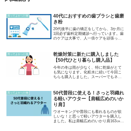
40代におすすめの歯ブラシと歯磨
買ってよかった物
き粉
20代後半に歯の矯正をしてから、3か月に
1回必ず歯科定期健診へ行っています。歯
のケアは大事で、人一倍ケアを頑張って
います。一度使ってみて欲しい歯ブラシ
と歯磨き粉を紹介します。歯医者で使っ
ているものなのですが、どちらもとても
乾燥対策に新たに購入しました
買ってよかった物
気に入っています。...
【50代ひとり暮らし購入品】
今年の冬は雨が少なく、特に乾燥がとて
も気になります。化粧水に続いて今回こ
ちらも購入しました。スーパーでもネッ
トでも買えるハトムギ保湿ジェル！近所
のスーパーで768円でした。（2026年2月
購入）お風呂あがりなどにも顔にも体に
50代普段に使える！さっと羽織れ
買ってよかった物
も、化粧水つけて...
る軽いアウター【肩幅広めのいか
り肩】
ウオーキングや普段にも着れるものが欲
しいな！と思って軽いアウターを購入し
ました。私は肩幅広めのいかり肩163㎝約
53キロ骨格診断はナチュラルカラー診断
ではサマー・ブルーベース肩幅広めのい