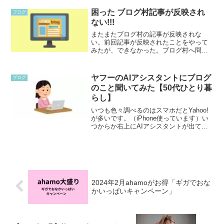
登録してみましょう！メルカリアンバサ
ダーとは、メルカリ...
困った ブログ村記事が反映され
ブログ
ない!!!
またまたブログ村の記事が反映されな
い。前回記事が反映されたことをやって
みたが、できなかった。ブログ村へ問合
わせいつもお世話になっているブログ村
へお問合わせ。みーこ新しい記事がブロ
グ村に反映されません。よろしくお願い
ヤフーのAIアシスタントにブログ
ブログ
いたします。ブログ村サポー...
のこと聞いてみた【50代ひとり暮
らし】
いつも色々調べるのはスマホだとYahoo!
が多いです。（iPhone使っています）い
つからか右上にAIアシスタントが出てく
るようになりました。今日何気なく、
『50代ひとり暮らしブログ おすすめ』
について聞いてみよう！と思い聞いてみ
ました。私...
2024年2月ahamoがお得「ギガでおな
かいっぱいキャンペーン」