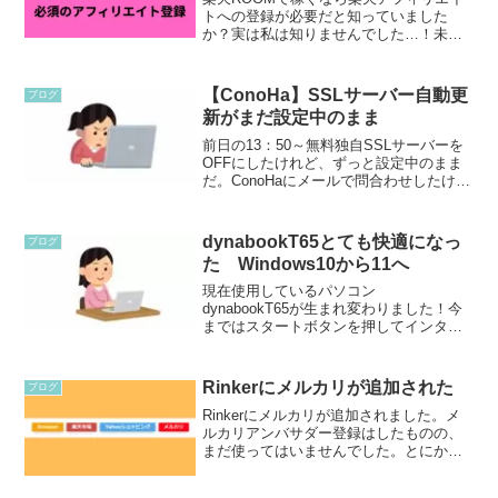
トへの登録が必要だと知っていました
か？実は私は知りませんでした…！未登
録のまま放置すると成果が破棄されるリ
スクも。今から間に合うパソコンでの3分
登録の手順と正しいURLの調べ方を解説
【ConoHa】SSLサーバー自動更
ブログ
します。
新がまだ設定中のまま
前日の13：50～無料独自SSLサーバーを
OFFにしたけれど、ずっと設定中のまま
だ。ConoHaにメールで問合わせしたけれ
ど、まだ連絡がきていない。困ったので
GoogleのAIに質問してみた。そしたら、
とても親切にいろいろ教えてくれた！再
dynabookT65とても快適になっ
ブログ
度...
た Windows10から11へ
現在使用しているパソコン
dynabookT65が生まれ変わりました！今
まではスタートボタンを押してインター
ネットへ繋がるまで先日時間を計ってみ
たら、なんと30分もかかっていました。
タスクマネージャーのディスク100％問題
Rinkerにメルカリが追加された
ブログ
もあり、いろいろ試...
Rinkerにメルカリが追加されました。メ
ルカリアンバサダー登録はしたものの、
まだ使ってはいませんでした。とにかく
簡単に登録できました。メルカリアンバ
サダーにまだ登録してない人は、早めに