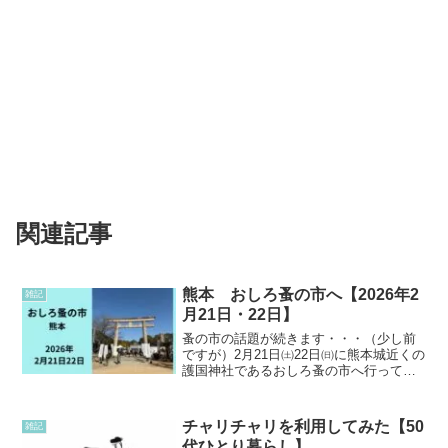
関連記事
熊本 おしろ蚤の市へ【2026年2
雑記
月21日・22日】
蚤の市の話題が続きます・・・（少し前
ですが）2月21日㈯22日㈰に熊本城近くの
護国神社であるおしろ蚤の市へ行って来
ました！年に2回、春と秋に開催されてい
ます。骨董・古道具・古着からハンドメ
イドやカフェなど。約８０店が出店され
チャリチャリを利用してみた【50
雑記
ていたそうです！...
代ひとり暮らし】