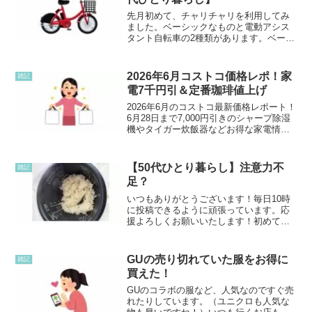
先月初めて、チャリチャリを利用してみ
ました。ベーシックなものと電動アシス
タント自転車の2種類があります。ベーシ
ックなものは。1分7円、電動アシスタン
ト自転車は1分17円です。（来月からは価
格が変更するようです）自転車に乗るの
2026年6月コストコ価格レポ！家
雑記
も10年以上ぶり...
電7千円引＆定番珈琲値上げ
2026年6月のコストコ最新価格レポート！
6月28日まで7,000円引きのシャープ除湿
機やタイガー炊飯器などお得な家電情報
を網羅。リピ買い定番コーヒーの値上げ
速報、相棒大絶賛のショップタオル、ム
ーミンやスヌーピーの新作食器、限定ベ
【50代ひとり暮らし】注意力不
雑記
ーカリーまで一挙紹介します！
足？
いつもありがとうございます！毎日10時
に投稿できるように頑張っています。応
援よろしくお願いいたします！初めてや
ってしまった注意力不足なのか、わかり
ませんが…。炊飯器に水を入れずに炊い
てしまいました。最初見た時炊飯器が壊
GUの売り切れていた服をお得に
雑記
れて、炊けなかったのか...
買えた！
GUのコラボの服など、人気なのですぐ売
れたりしています。（ユニクロも人気な