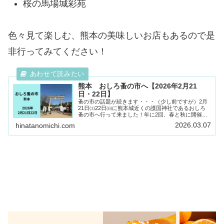
桜の馬場城彩苑
色々見て楽しむ、熊本の美味しいお店もあるので是
非行ってみてください！
熊本 おしろ蚤の市へ【2026年2月21
日・22日】
蚤の市の話題が続きます・・・（少し前ですが）2月
21日㈯22日㈰に熊本城近くの護国神社であるおしろ
蚤の市へ行って来ました！年に2回、春と秋に開催さ
れています。骨董・古道具・古着からハンドメイドや
2026.03.07
hinatanomichi.com
カフェなど。約８０店が出店されていたそうです！...