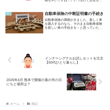
物も早いですね！）いつも行くお店も在
庫がない、オンラインストアも在庫がな
い場合がありますね。またメルカリやヤ
フオクでも元々の値段より高く設定され
自動車保険の中断証明書の手続き
雑記
ているため、なんか買う...
自動車保険の満期がきました。新しく車
を購入するのなら、そのまま自動車保険
を新しい車の手続きを～と思っていたの
ですが、欲しい車も見つからず、という
より、みつけていません。とりあえず自
動車保険は20等級なので、中断証明書の
発行をお願いしました。...
インナーシグナルお試しセットを注文
【50代ひとり暮らし】
2026年4月 熊本で開催の蚤の市の日
にちと場所は？
ホーム
雑記