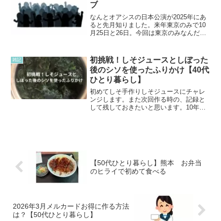
ブ
なんとオアシスの日本公演が2025年にあ
ると先月知りました。来年東京のみで10
月25日と26日。今回は東京のみなんだな
ー。とても行きたいけど、そのうち一日
は家族の大事な日なので、家にいたい
な。そう言ってると、オアシスが日本に
初挑戦！しそジュースとしぼった
雑記
来るのが最後なの...
後のシソを使ったふりかけ【40代
ひとり暮らし】
初めてしそ手作りしそジュースにチャレ
ンジします。また次回作る時の、記録と
して残しておきたいと思います。10年ほ
ど前に、手作りのシソジュースを初めて
飲んだのですが、ペットボトルに凍らせ
てあったシソジュース甘いけれど、とて
も美味しかったです。今...
【50代ひとり暮らし】熊本 お弁当
のヒライで初めて食べる
2026年3月メルカードお得に作る方法
は？【50代ひとり暮らし】