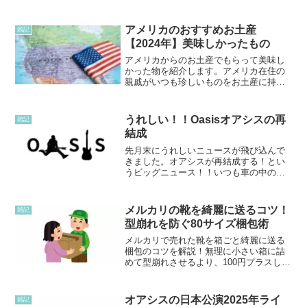
過ぎてしまいました。兄弟も母の年齢を
過ぎました。命日に母が大好きなマーガ
レットを買いました...
アメリカのおすすめお土産
雑記
【2024年】美味しかったもの
アメリカからのお土産でもらって美味し
かった物を紹介します。アメリカ在住の
親戚がいつも珍しいものをお土産に持っ
てきてくれます。今回はインターネット
でも買えるのを紹介します。トレーダー
ジョーズ アメリカへ行ったら、絶対行
うれしい！！Oasisオアシスの再
雑記
きたいお店はトレーダージ...
結成
先月末にうれしいニュースが飛び込んで
きました。オアシスが再結成する！とい
うビッグニュース！！いつも車の中の音
楽はオアシスを聴いていた私にとっては
とてもうれしいニュースでした。2025年
にはライブもするみたいで、即完売だっ
メルカリの靴を綺麗に送るコツ！
雑記
たようです。日本に来...
型崩れを防ぐ80サイズ梱包術
メルカリで売れた靴を箱ごと綺麗に送る
梱包のコツを解説！無理に小さい箱に詰
めて型崩れさせるより、100円プラスして
ゆとりのある箱を選ぶべき理由とは？髪
の毛やホコリを防ぐリサイクル段ボール
の綺麗な包み方も紹介します。
オアシスの日本公演2025年ライ
雑記