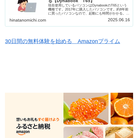
る【Dynabook T65】
現在使用しているパソコンはDynabookのT65という
機種です。2017年に購入したパソコンです。約8年前
に買ったパソコンなので、起動にも時間がかかる。ネ
ットにつなげて表示するにも時間がかかる。クリック
2025.06.16
hinatanomichi.com
しても反応が遅くなり、なかなか次にス...
30日間の無料体験を始める Amazonプライム