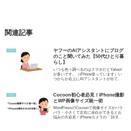
関連記事
ヤフーのAIアシスタントにブログ
ブログ
のこと聞いてみた【50代ひとり暮
らし】
いつも色々調べるのはスマホだとYahoo!
が多いです。（iPhone使っています）い
つからか右上にAIアシスタントが出てく
るようになりました。今日何気なく、
『50代ひとり暮らしブログ おすすめ』
について聞いてみよう！と思い聞いてみ
Cocoon初心者必見！iPhone撮影
ブログ
ました。私...
とWP画像サイズ統一術
WordPressのCocoonで画像サイズがバラ
バラ・小さくて左右に余白ができるとお
悩みの方必見！iPhoneカメラの「16:9横
向き撮影」設定から、ブログに貼り付け
た後の「幅広・全幅」設定まで、初心者