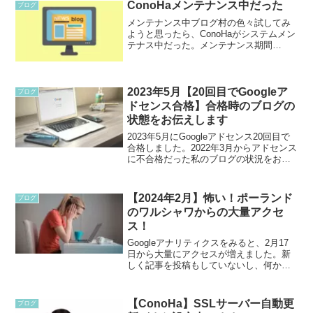
に分かりやすく解説します。サイズを統
ConoHaメンテナンス中だった
ブログ
一してプロ風ブログに！
メンテナンス中ブログ村の色々試してみ
ようと思ったら、ConoHaがシステムメン
テナス中だった。メンテナンス期間
2026/5/24(日) 21:00 ～ 5/25(月) 7:00じゃ
あ今日は出来ないな。うれしいメール普
段メールなんてあまりみな...
2023年5月【20回目でGoogleア
ブログ
ドセンス合格】合格時のブログの
状態をお伝えします
2023年5月にGoogleアドセンス20回目で
合格しました。2022年3月からアドセンス
に不合格だった私のブログの状況をお伝
えします。何回も受からないと悩んでい
る方に是非読んでほしいです。
【2024年2月】怖い！ポーランド
ブログ
のワルシャワからの大量アクセ
ス！
Googleアナリティクスをみると、2月17
日から大量にアクセスが増えました。新
しく記事を投稿もしていないし、何か記
事がバズったのか？と思ったけれど、よ
くよくアナリティクスを見ていると、ポ
ーランド（ワルシャワ）からのアクセス
【ConoHa】SSLサーバー自動更
ブログ
でした。なんだか...