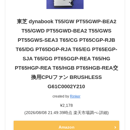
東芝 dynabook T55/GW PT55GWP-BEA2
T55/GWD PT55GWD-BEA2 T55/GWS
PT55GWS-SEA3 T65/CG PT65CGP-RJB
T65/DG PT65DGP-RJA T65/EG PT65EGP-
SJA T65/GG PT65GGP-REA T65/HG
PT65HGP-REA T65/HGB PT65HGB-REA交
換用CPUファン BRUSHLESS
G61C0002Y210
created by
Rinker
¥2,178
(2026/08/08 21:49:39時点 楽天市場調べ-
詳細)
Amazon