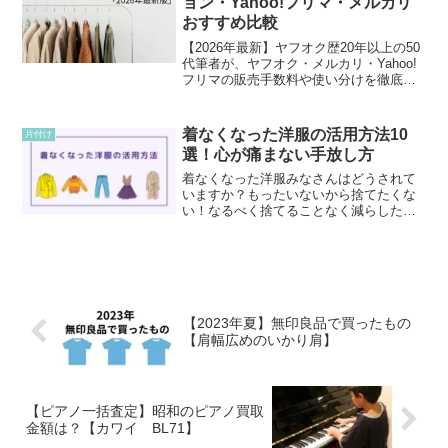
ョン・Yahoo!フリマ・メルカリ
おすすめ比較
【2026年最新】ヤフオク歴20年以上の50
代筆者が、ヤフオク・メルカリ・Yahoo!
フリマの販売手数料や使い分けを徹底比
較！一律10%になったヤフオクの手数料
や、50代ひとり暮らしの不用品片付け・
終活に役立つフリマ活用術を本音で分か
着なくなった洋服の活用方法10
片付け
りやすく解説します。
選！心が痛まない手放し方
着なくなった洋服みなさんはどうされて
いますか？もったいないから捨てたくな
い！なるべく捨てることなく減らした
い！と思っている方が多いと思います。
私もその一人です。だからなかなか部屋
が片付かない、そのままの状態になって
いると思います。せっかくお...
【2023年夏】無印良品で買ったもの
【肩幅広めのいかり肩】
【ピアノ一括査定】昭和のピアノ買取
金額は？【カワイ BL71】