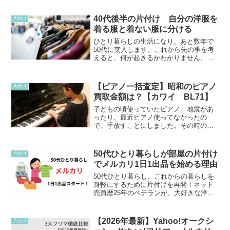
エピソードも交えながら、楽しく続ける
コツをお届けします。
40代後半の片付け 自分の洋服を
片付け
着る服と着ない服に分ける
ひとり暮らしの生活になり、あと数年で
50代に突入します。これから先の事を考
えると、何が起きるかわかりません。終
活の事まで、考えておかなければならな
い、年代になったのかなと思います。い
ろいろと、並行していかないこともたく
【ピアノ一括査定】昭和のピアノ
片付け
さんありますが、まずは...
買取金額は？【カワイ BL71】
子どもの頃使っていたピアノ。地震があ
ったり、最近ピアノ使ってなかったの
で、手放すことにしました。その時のピ
アノ買取査定までの手順をお伝えしま
す。2016年に買い取りをお願いしまし
た。子供の頃に使っていたピアノ、使わ
50代ひとり暮らしが部屋の片付け
片付け
ずにそのまま置いている。ピ...
でメルカリ1日1出品を始める理由
50代ひとり暮らし、これからの暮らしを
身軽にするために片付けを再開！ネット
売買歴25年のベテランが、大好きな洋服
たちを整理しながらメルカリで「1日1出
品」に挑戦する理由と、ヤフオクとの使
い分けのコツをお話しします。
【2026年最新】Yahoo!オークシ
片付け