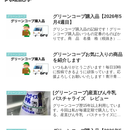
グリーンコープ購入品【2026年5
グリーンコープ
月4週目】
グリンコープ購入品の記録です！グリー
ンコープ購入品いつもの定番のものばか
りです。商 品 名価 格（税抜き）予
約びん牛乳パスチャライズ900㎖340みん
な元気ヨーグルト160なめらか豆腐134予
約元気いっぱい産直たまご10個385お豆腐
グリーンコープお気に入りの商品
グリーンコープ
なんて...
を紹介します
いつもありがとうございます！毎日10時
に投稿できるように頑張っています。応
援よろしくお願いいたします！青汁青汁
(大麦若葉)30袋（3g×30包）税抜き997円
レンジで温めた牛乳に1包青汁を入れて飲
んでいます。みーこ毎日青汁1包入れて飲
[グリーンコープ]産直びん牛乳
グリーンコープ
んでい...
パスチャライズ レビュー
グリーンコープ歴15年以上利用していま
す。今回は私が毎週定期で購入してい
る、産直びん牛乳 パスチャライズにつ
いてのレビューです。表記商品名：産直
びん牛乳 パスチャライズ900ml価格：定
期購入 税抜き309円 （定期購入は10円