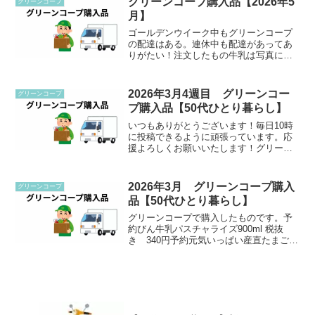
グリーンコープ購入品【2026年5
グリーンコープ
引きになりま...
月】
ゴールデンウイーク中もグリーンコープ
の配達はある。連休中も配達があってあ
りがたい！注文したもの牛乳は写真に入
れるの忘れてしまった商 品 名価 格
（税抜き）予約びん牛乳パスチャライズ
900㎖340みんな元気ヨーグルト157なめ
2026年3月4週目 グリーンコー
グリーンコープ
らか豆腐134ポ...
プ購入品【50代ひとり暮らし】
いつもありがとうございます！毎日10時
に投稿できるように頑張っています。応
援よろしくお願いいたします！グリーン
コープ購入品予約 びん牛乳パスチャラ
イズ900ml 税抜き 340円予約 元気いっ
ぱい産直たまご10個 税抜き 374円みん
2026年3月 グリーンコープ購入
グリーンコープ
な元気...
品【50代ひとり暮らし】
グリーンコープで購入したものです。予
約びん牛乳パスチャライズ900ml 税抜
き 340円予約元気いっぱい産直たまご10
個 税抜き 374円みんな元気ヨーグルト
80g×3個 税抜き 160円なめらか豆腐
400g(200g×2個）税抜き 12...