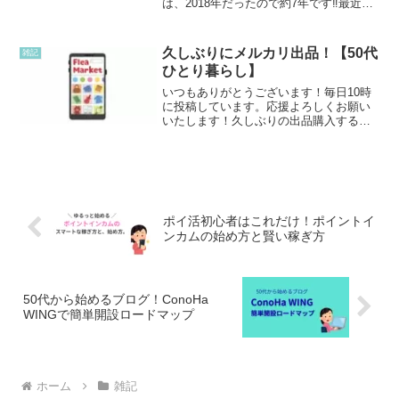
は、2018年だったので約7年です‼最近は
すぐ充電しないといけない状態なので新
しいiPhoneを購入したいと思っていま
す。しかし、最近は高いですね～。そ
久しぶりにメルカリ出品！【50代
雑記
ん...
ひとり暮らし】
いつもありがとうございます！毎日10時
に投稿しています。応援よろしくお願い
いたします！久しぶりの出品購入するこ
とは、たまにあるのですが、出品は久し
ぶりです。今のところは、新しい商品を2
点と出品していて売れていない商品（公
開停止中）を再度出品...
ポイ活初心者はこれだけ！ポイントイ
ンカムの始め方と賢い稼ぎ方
50代から始めるブログ！ConoHa
WINGで簡単開設ロードマップ
ホーム
雑記