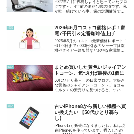
2022年7月に投稿しようと思っていたブロ
グです～。4年前のまだ48歳の頃です。私
が唯一続けている事、歯の定期健診で
す。20代後半に歯の矯正をしてから、そ
のまま定期健診も同じ歯医者に3か月に1
回通っています。とにかく歯を大事にし
2026年6月コストコ価格レポ！家
雑記
たいと思って...
電7千円引＆定番珈琲値上げ
2026年6月のコストコ最新価格レポート！
6月28日まで7,000円引きのシャープ除湿
機やタイガー炊飯器などお得な家電情報
を網羅。リピ買い定番コーヒーの値上げ
速報、相棒大絶賛のショップタオル、ム
ーミンやスヌーピーの新作食器、限定ベ
まとめ買いした黄色いジャイアン
雑記
ーカリーまで一挙紹介します！
トコーン、気づけば最後の1個に
50代ひとり暮らしの日常ブログ。大好き
な黄色のジャイアントコーン（チョコ＆
ミルク）の安売りを見つけると、ついつ
いまとめ買いしてしまいます。カロリー
を気にしつつも、やめられないアイスへ
の葛藤を綴ります。
古いiPhone8から新しい機種へ買
雑記
い換えたい 【50代ひとり暮ら
し】
iPhone17が販売になりましたね。私は現
在iPhone8を使っています。購入したの