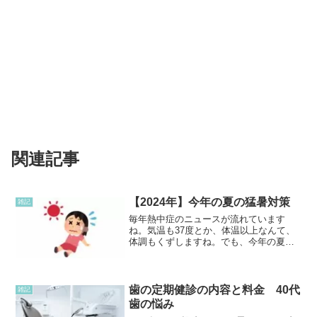
関連記事
【2024年】今年の夏の猛暑対策
雑記
毎年熱中症のニュースが流れています
ね。気温も37度とか、体温以上なんて、
体調もくずしますね。でも、今年の夏は
とても暑い!!!私の住んでいる家は、2階建
てなのですが、夏はとにかく2階が暑いの
です。窓を開けていても熱風で、エアコ
ンなしでは無理で...
歯の定期健診の内容と料金 40代
雑記
歯の悩み