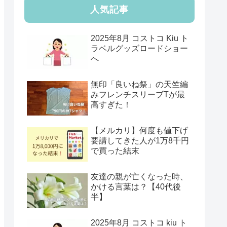
人気記事
2025年8月 コストコ Kiu ト
ラベルグッズロードショー
へ
無印「良いね祭」の天竺編
みフレンチスリーブTが最
高すぎた！
【メルカリ】何度も値下げ
要請してきた人が1万8千円
で買った結末
友達の親が亡くなった時、
かける言葉は？【40代後
半】
2025年8月 コストコ kiu ト