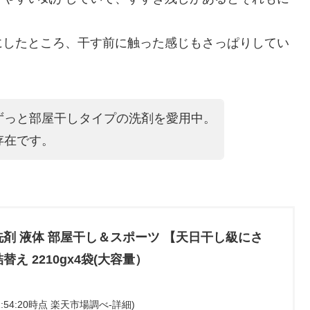
にしたところ、干す前に触った感じもさっぱりしてい
ずっと部屋干しタイプの洗剤を愛用中。
存在です。
洗剤 液体 部屋干し＆スポーツ 【天日干し級にさ
え 2210gx4袋(大容量）
 11:54:20時点 楽天市場調べ-
詳細)