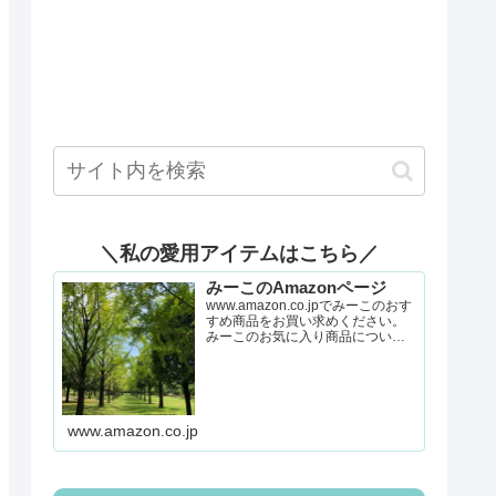
＼私の愛用アイテムはこちら／
みーこのAmazonページ
www.amazon.co.jpでみーこのおす
すめ商品をお買い求めください。
みーこのお気に入り商品について
詳しくはこちら。
www.amazon.co.jp