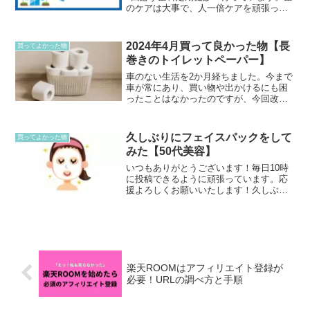
のケアは大事で、人一倍ケアを頑張って
います。一度使ってみて欲しい歯ブラシ
と歯磨き粉を紹介します。歯医者で使っ
ているものなのですが、どちらもとても
2024年4月買って良かった物【長
買ってよかった物
気に入っています。...
巻きのトイレットペーパー】
車のない生活を2か月経ちました。今まで
車が常にあり、買い物や出かけるにも困
ったことはなかったのですが、今回改め
て車のありがたみを感じています。地方
なので、ほとんどの交通機関はバスで、
しかも中心地へ行くバスばかりなので
久しぶりにフェイスパックをして
買ってよかった物
す。周りはほとんど車を所...
みた【50代美容】
いつもありがとうございます！毎日10時
に投稿できるように頑張っています。応
援よろしくお願いいたします！久しぶり
のフェイスパック先日友達にプレゼント
したのと同じものを買っていたので、久
しぶりにパックを使ってみました。ド
ン・キホーテで購入したも...
楽天ROOMはアフィリエイト登録が
必要！URLの調べ方と手順