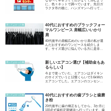
なるべく草をゴミで出さなくて済むよう
に、色々ネットで調べています。先日ガ
ラクタ市の後に、ハンズマンへ行ってき
ました。良さそうなもの発見ガラクタ市
終わったけれど、まだ色々売ってありま
した。草取りした後の草を入れるのを探
していたら、良さそうなも...
40代におすすめのブラックフォー
買ってよかった物
マルワンピース 肩幅広いいかり
肩
40代後半の肩幅広めのいかり肩の私が選
んだおすすめのワンピースを紹介しま
す。サイズ選びに悩んでいる方に是非読
んで欲しいです！
新しいエアコン選び【補助金もあ
買ってよかった物
るらしい】
今まで使っていた、エアコンはダイキン
のサイズでいうと12畳くらいで3.6kWの
エアコンでした。エアコンのコンセント
も今ついているのは、100Vなのでこのサ
イズのエアコンを選ぼうと思っていま
す。14畳サイズになると、200Vのコンセ
40代におすすめの歯ブラシと歯磨
買ってよかった物
ントに変更...
き粉
20代後半に歯の矯正をしてから、3か月に
1回必ず歯科定期健診へ行っています。歯