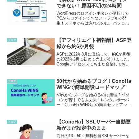
できない！原因不明の24時間
WordPressのログインボタンが暗転して
PCからログインできないトラブルが発
生！スマホからは入れるのに、パソコン
だけ拒否される原因不明の24時間。違う
場所のWi-Fiに繋いだら無事解決した、リ
アルな焦りと解決までの体験談をお届け
【アフィリエイト初報酬】ASP登
ブログ
します。
録から約6か月後
ASPに2022年8月に登録して、約6か月後
の2023年2月に初めて売上がありました。
Googleアドセンスにもまだ合格しており
ませんが、初めて売れるって本当にうれ
しいものなんですね。Googleアドセンス
から不合格のメールもらった後だった...
50代から始めるブログ！ConoHa
ブログ
WINGで簡単開設ロードマップ
50代からブログを始めるのは無理？パソ
コンが苦手でも大丈夫！レンタルサーバ
ー「ConoHa WING」の簡単セットアップ
を使えば、最短10分で自分だけのホーム
ページが開設できます。アフィリエイト
への挑戦など、日々に新しい楽しみを見
【ConoHa】SSLサーバー自動更
ブログ
つけるきっかけになれば嬉しいです。
新がまだ設定中のまま
前日の13：50～無料独自SSLサーバーを