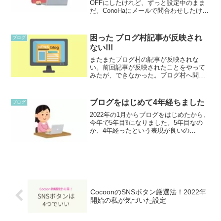
OFFにしたけれど、ずっと設定中のまま
だ。ConoHaにメールで問合わせしたけれ
ど、まだ連絡がきていない。困ったので
GoogleのAIに質問してみた。そしたら、
とても親切にいろいろ教えてくれた！再
困った ブログ村記事が反映され
ブログ
度...
ない!!!
またまたブログ村の記事が反映されな
い。前回記事が反映されたことをやって
みたが、できなかった。ブログ村へ問合
わせいつもお世話になっているブログ村
へお問合わせ。みーこ新しい記事がブロ
グ村に反映されません。よろしくお願い
ブログをはじめて4年経ちました
ブログ
いたします。ブログ村サポー...
2022年の1月からブログをはじめたから、
今年で5年目⁈になりました。5年目なの
か、4年経ったという表現が良いの
か。。。難しい最初の1年目は、ブログの
設定やらアドセンスの合格を目指して悪
戦苦闘しておりました。1年かかってやっ
とアドセンスも合...
CocoonのSNSボタン厳選法！2022年
開始の私が気づいた設定