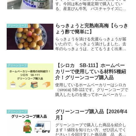
す。今回は私が毎週定期で購入してい
る、産直びん牛乳 パスチャライズにつ
いてのレビューです。表記商品名：産直
びん牛乳 パスチャライズ900ml価格：定
期購入 税抜き309円 （定期購入は10円
らっきょうと完熟南高梅【らっき
グリーンコープ
引きになりま...
ょう酢で簡単に】
らっきょうを漬ける先週らっきょうが届
いたので、らっきょう漬けしました。去
年のらっきょうは、とてもうまく出来た
ので、今年は2キロ注文していました。今
年のらっきょうは、去年と比べてとても
小さく感じました。小さいらっきょうが
【シロカ SB-111】ホームベー
グリーンコープ
好きだけど、こんなに小...
カリーで使用している材料5種紹
介！グリーンコープ購入品
使用しているホームベーカリーはシロカ
（siroca) SB-111です。グリーンコープで
購入したものを使ってホームベーカリー
でパンを焼いています。最近どんな材料
でパン作ってるの？おすすめの材料紹介
するね！最近はグリーンコープで購入し
グリーンコープ購入品【2026年4
グリーンコープ
たのを使...
月】
グリーンコープで購入した商品を紹介し
ます！値段を知りたい方、ぜひ読んでく
ださい！今回注文した商品商 品 名