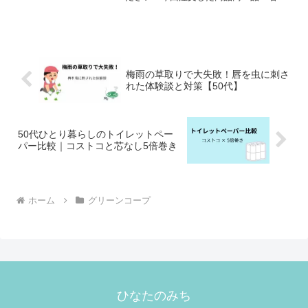
価 格（税抜き）予約びん牛乳パスチャ
ライズ900㎖340みんな元気ヨーグルト
160なめらか豆腐134ポークしゅうまい
240無添加ラップ...
梅雨の草取りで大失敗！唇を虫に刺さ
れた体験談と対策【50代】
50代ひとり暮らしのトイレットペー
パー比較｜コストコと芯なし5倍巻き
ホーム
グリーンコープ
ひなたのみち