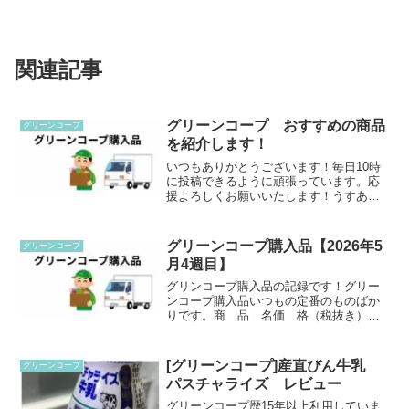
関連記事
グリーンコープ おすすめの商品
グリーンコープ
を紹介します！
いつもありがとうございます！毎日10時
に投稿できるように頑張っています。応
援よろしくお願いいたします！うすあ
げ うすあげ 10枚（100g）税抜き
203円九州産大豆とにがりで作った軽い食
感です。このあげを買った時は、袋のま
グリーンコープ購入品【2026年5
グリーンコープ
ま冷凍しています...
月4週目】
グリンコープ購入品の記録です！グリー
ンコープ購入品いつもの定番のものばか
りです。商 品 名価 格（税抜き）予
約びん牛乳パスチャライズ900㎖340みん
な元気ヨーグルト160なめらか豆腐134予
約元気いっぱい産直たまご10個385お豆腐
[グリーンコープ]産直びん牛乳
グリーンコープ
なんて...
パスチャライズ レビュー
グリーンコープ歴15年以上利用していま