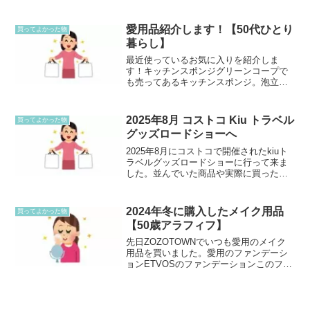
て車のありがたみを感じています。地方
なので、ほとんどの交通機関はバスで、
しかも中心地へ行くバスばかりなので
愛用品紹介します！【50代ひとり
買ってよかった物
す。周りはほとんど車を所...
暮らし】
最近使っているお気に入りを紹介しま
す！キッチンスポンジグリーンコープで
も売ってあるキッチンスポンジ。泡立ち
も、水切れもいいし、へたりにくいの
で、とにかく長持ちします。私は汚れが
わかりやすい、白色を使っています。こ
2025年8月 コストコ Kiu トラベル
買ってよかった物
れを使いだしてからは、他のス...
グッズロードショーへ
2025年8月にコストコで開催されたkiuト
ラベルグッズロードショーに行って来ま
した。並んでいた商品や実際に買ったも
のの感想をまとめた記事です。
2024年冬に購入したメイク用品
買ってよかった物
【50歳アラフィフ】
先日ZOZOTOWNでいつも愛用のメイク
用品を買いました。愛用のファンデーシ
ョンETVOSのファンデーションこのファ
ンデーションはブラシでつけるタイプな
のですが、薄付きでお気に入りです。こ
こ数年はこればかり愛用中です。一番良
いのは、せっけん...