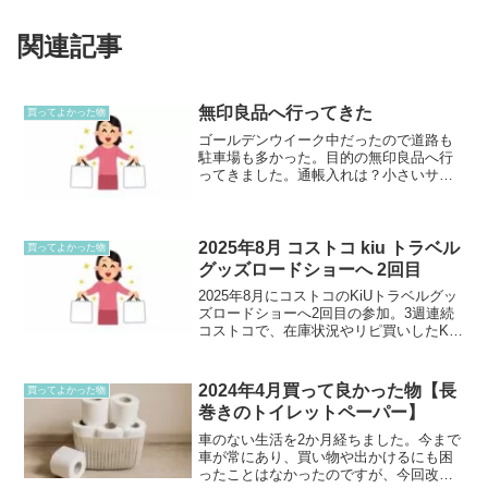
関連記事
無印良品へ行ってきた
買ってよかった物
ゴールデンウイーク中だったので道路も
駐車場も多かった。目的の無印良品へ行
ってきました。通帳入れは？小さいサイ
ズと大きいサイズがありました。結局相
棒も一緒に行ったので、プレゼントはば
れてしまいました。選んだのは小さいサ
イズの方です。プレゼント...
2025年8月 コストコ kiu トラベル
買ってよかった物
グッズロードショーへ 2回目
2025年8月にコストコのKiUトラベルグッ
ズロードショーへ2回目の参加。3週連続
コストコで、在庫状況やリピ買いしたKiU
のバッグについてまとめました。
2024年4月買って良かった物【長
買ってよかった物
巻きのトイレットペーパー】
車のない生活を2か月経ちました。今まで
車が常にあり、買い物や出かけるにも困
ったことはなかったのですが、今回改め