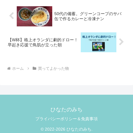
50代の備蓄。グリーンコープのサバ
缶で作るカレーと冷凍ナン
【W杯】格上オランダに劇的ドロー！
早起き応援で鳥肌が立った朝
ホーム
買ってよかった物
ひなたのみち
プライバシーポリシー＆免責事項
© 2022-2026 ひなたのみち.