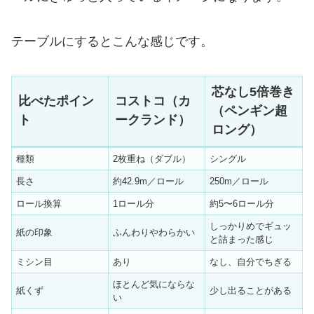
テーブルにするとこんな感じです。
芯なし5倍巻き
比べたポイン
コストコ（カ
（ペンギン超
ト
ークランド）
ロング）
種類
2枚重ね（ダブル）
シングル
長さ
約42.9m／ロール
250m／ロール
ロール換算
1ロール分
約5〜6ロール分
しっかりめでギュッ
紙の印象
ふんわりやわらかい
と詰まった感じ
ミシン目
あり
なし、自分でちぎる
ほとんど気にならな
紙くず
少し出ることがある
い