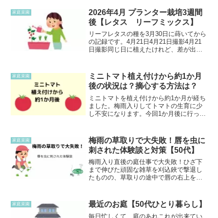
2026年4月 プランター栽培3週間
家庭菜園
後【レタス リーフミックス】
リーフレタスの種を3月30日に蒔いてから
の記録です。4月21日4月21日撮影4月21
日撮影同じ日に植えたけれど、差が出て
しまった。屋根の下になったためか、流
れたようになってしまった。あと、日当
たりがあまり良くなかったのかもしれな
ミニトマト植え付けから約1か月
家庭菜園
い。移植もや...
後の状況は？摘心する方法は？
ミニトマトを植え付けから約1か月が経ち
ました。梅雨入りしてトマトの生育に少
し不安になります。今回1か月後に行った
ことは梅雨に入りプランターの場所を屋
根のある所へ移動した。先日購入した有
機肥料を追肥をした。2回目摘心をした。
梅雨の草取りで大失敗！唇を虫に
家庭菜園
1か月後のミニトマ...
刺された体験談と対策【50代】
梅雨入り直後の庭仕事で大失敗！ひざ下
まで伸びた頑固な雑草を刈込鋏で撃退し
たものの、草取りの途中で唇の右上を虫
に刺されて大惨事に……。50代ひとり暮
らしのリアルな庭仕事の様子と、これか
らの季節に欠かせない我が家の最強防虫
最近のお庭【50代ひとり暮らし】
家庭菜園
対策をご紹介します。
毎日忙しくて、庭のあれこれが出来てい