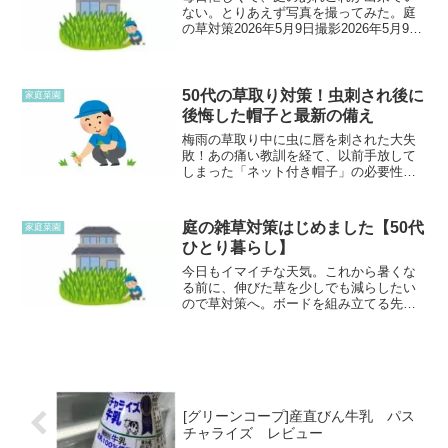
ない。とりあえず写真を撮ってみた。庭
の草対策2026年5月9日撮影2026年5月9日
撮影前回草取りして入れていたが、結構
枯れていました。枯れたおかげで高さも
なくなっている！また草取りぼちぼちや
ります！リー...
50代の草取り対策！虫刺され後に
家庭菜園
後悔した帽子と最新の備え
梅雨の草取り中に虫に唇を刺された大失
敗！あの痛い教訓を経て、以前手放して
しまった「ネット付き帽子」の必要性を
猛烈に後悔しています。50代ひとり暮ら
しのリアルな防虫対策の反省と、いま狙
っているリベンジ帽子をご紹介します。
庭の雑草対策はじめました【50代
家庭菜園
ひとり暮らし】
今日もイマイチな天気。これから暑くな
る前に、伸びた草を少しでも減らしたい
ので草対策へ。ボードを組み立てる先日
ハンズマンで買ったカラスよけの簡易ボ
ードを組み立てて庭の隅に置いた。草を
ぎゅうぎゅうに押し込まない方が良いそ
う先日少しだけ草取りした...
[グリーンコープ]産直びん牛乳 パス
チャライズ レビュー