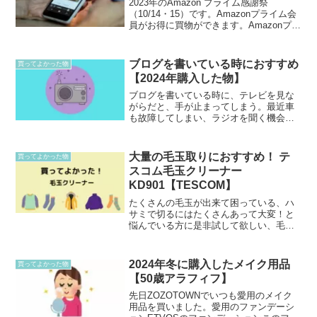
2023年のAmazon プライム感謝祭
（10/14・15）です。Amazonプライム会
員がお得に買物ができます。Amazonプラ
イムに登録して、この期間にお得に買え
るものを獲得しましょう！！Amazonプラ
イムデーの前までにやっておくこと...
ブログを書いている時におすすめ
買ってよかった物
【2024年購入した物】
ブログを書いている時に、テレビを見な
がらだと、手が止まってしまう。最近車
も故障してしまい、ラジオを聞く機会も
減っています。CDは地震でケースは割れ
て処分しましたが、中身は無事でとって
いました。今まで好きで買っていたCDや
大量の毛玉取りにおすすめ！ テ
買ってよかった物
ラジオを聞きながらブ...
スコム毛玉クリーナー
KD901【TESCOM】
たくさんの毛玉が出来て困っている、ハ
サミで切るにはたくさんあって大変！と
悩んでいる方に是非試して欲しい、毛玉
クリーナーを紹介します。初めて毛玉ク
リーナーを購入しましたが、早く買えば
良かった～！と思いました。悩む女性ニ
2024年冬に購入したメイク用品
買ってよかった物
ットに毛玉がたくさん出来...
【50歳アラフィフ】
先日ZOZOTOWNでいつも愛用のメイク
用品を買いました。愛用のファンデーシ