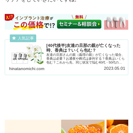
[40代後半]友達の旦那の親が亡くなった
時、香典は？いくら包む？
友達の旦那さんの親（義理の親）が亡くなった場合、
香典は必要？お通夜や葬式は参列する？香典はいくら
包む？これから先、同じ状況で悩む40代・50代の方
へ向けて、私（独身）と友達B（既婚者）のリアルな
2023.05.01
hinatanomichi.com
判断や金額相場を記しておきます。