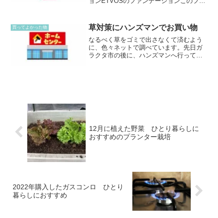
ョンETVOSのファンデーションこのファ
ンデーションはブラシでつけるタイプな
のですが、薄付きでお気に入りです。こ
こ数年はこればかり愛用中です。一番良
草対策にハンズマンでお買い物
買ってよかった物
いのは、せっけん...
なるべく草をゴミで出さなくて済むよう
に、色々ネットで調べています。先日ガ
ラクタ市の後に、ハンズマンへ行ってき
ました。良さそうなもの発見ガラクタ市
終わったけれど、まだ色々売ってありま
した。草取りした後の草を入れるのを探
していたら、良さそうなも...
12月に植えた野菜 ひとり暮らしに
おすすめのプランター栽培
2022年購入したガスコンロ ひとり
暮らしにおすすめ