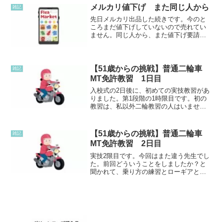
りました。エアコンの必要な時期前に動
メルカリ値下げ また同じ人から
雑記
くか、点検しよう！とテレビ...
先日メルカリ出品した続きです。今のと
ころまだ値下げしていないので売れてい
ません。同じ人から、また値下げ要請一
度断った後に、また値下げ要請が来てい
ました。メルカリに通知は来ていなかっ
たので、気づかなかったのですが、よく
見ると、、、。まさかの同...
【51歳からの挑戦】普通二輪車
雑記
MT免許教習 1日目
入校式の2日後に、初めての実技教習があ
りました。第1段階の1時限目です。初の
教習は、私以外二輪教習の人はいません
でした。50ccは普段運転していますが、
400ccのバイクに乗るのはもちろん初めて
です。最初の印象はやはり大きい!!!と思
【51歳からの挑戦】普通二輪車
雑記
いまし...
MT免許教習 2日目
実技2限目です。今回はまた違う先生でし
た。前回どういうことをしましたか？と
聞かれて、乗り方の練習とローギアとか
までやりました。と説明しました。とり
あえず乗ってみましょうということで、
先生が言われるとおりにエンジンをかけ
て1本線とスラロームの...