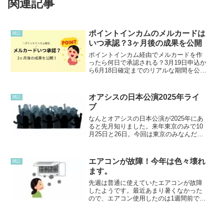
関連記事
ポイントインカムのメルカードは
雑記
いつ承認？3ヶ月後の成果を公開
ポイントインカム経由でメルカードを作
ったら何日で承認される？3月19日申込か
ら6月18日確定までのリアルな期間を公
開！さらに獲得した1万円分のポイントを
メルペイへ交換し、普段のスーパーの食
費を実質無料（相殺）にするお得なポイ
オアシスの日本公演2025年ライ
雑記
活ループを解説します。
ブ
なんとオアシスの日本公演が2025年にあ
ると先月知りました。来年東京のみで10
月25日と26日。今回は東京のみなんだな
ー。とても行きたいけど、そのうち一日
は家族の大事な日なので、家にいたい
な。そう言ってると、オアシスが日本に
エアコンが故障！今年は色々壊れ
雑記
来るのが最後なの...
ます。
先週は普通に使えていたエアコンが故障
したようです。最近あまり暑くなかった
ので、エアコン使用したのは1週間前でし
た。昨日つけると、運転マークが点
滅・・・。これから必要になるのに、困