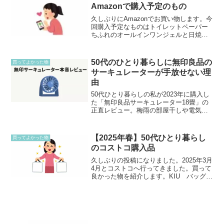
分不足も気になるし、果...
Amazonで購入予定のもの
久しぶりにAmazonでお買い物します。今
回購入予定なものはトイレットペーパー
ちふれのオールインワンジェルと日焼け
止めクリーム3500円以上でないと送料も
かかるので、3500円以上頼む予定です。
最近はコストコのトイレットペーパーを
50代のひとり暮らしに無印良品の
買ってよかった物
使っていま...
サーキュレーターが手放せない理
由
50代ひとり暮らしの私が2023年に購入し
た「無印良品サーキュレーター18畳」の
正直レビュー。梅雨の部屋干しや電気代
節約に大活躍したメリットから、老眼で
見えにくい文字やリモコン・ホコリのデ
メリットまでリアルな本音を綴ります。
【2025年春】50代ひとり暮らし
買ってよかった物
のコストコ購入品
久しぶりの投稿になりました。2025年3月
4月とコストコへ行ってきました。買って
良かった物を紹介します。KIU バッグお
目当てのKIUのバッグを買いに！期間限定
で販売していて、ネットでチェックして
いました。私はまだこのバッグを使って
いません...