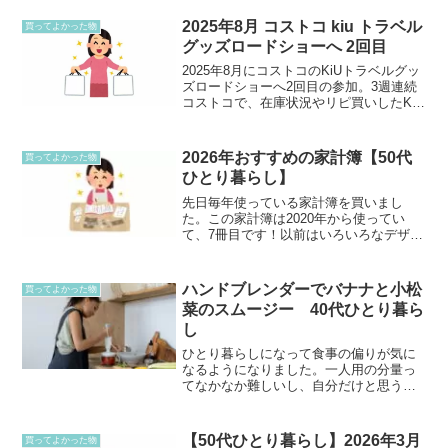
2025年8月 コストコ kiu トラベル
買ってよかった物
グッズロードショーへ 2回目
2025年8月にコストコのKiUトラベルグッ
ズロードショーへ2回目の参加。3週連続
コストコで、在庫状況やリピ買いしたKiU
のバッグについてまとめました。
2026年おすすめの家計簿【50代
買ってよかった物
ひとり暮らし】
先日毎年使っている家計簿を買いまし
た。この家計簿は2020年から使ってい
て、7冊目です！以前はいろいろなデザイ
ンのものなど買っていましたが、この家
計簿にかえてスペースも広くて、とにか
く書きやすいわかりやすい自分の使いや
ハンドブレンダーでバナナと小松
買ってよかった物
すいようにアレンジがで...
菜のスムージー 40代ひとり暮ら
し
ひとり暮らしになって食事の偏りが気に
なるようになりました。一人用の分量っ
てなかなか難しいし、自分だけと思うと
ご飯も適当になってしまったりしていま
す。メインのおかずも、2日続けて同じお
かずになってしまうこともあります。鉄
【50代ひとり暮らし】2026年3月
買ってよかった物