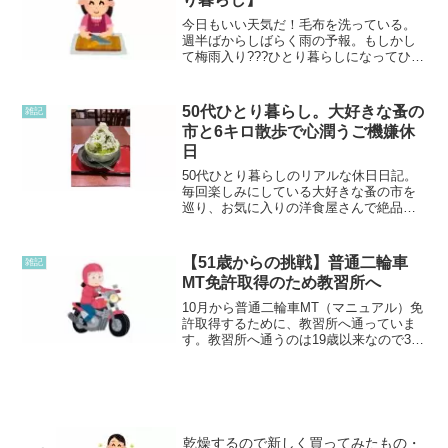
今日もいい天気だ！毛布を洗っている。
週半ばからしばらく雨の予報。もしかし
て梅雨入り???ひとり暮らしになってひと
り暮らしになって、あまり料理を作らな
くなってしまった。父がいた時は、魚も
肉もいろいろ偏らないように作ってい
50代ひとり暮らし。大好きな蚤の
雑記
た。ヒジキやホウレンソ...
市と6キロ散歩で心潤うご機嫌休
日
50代ひとり暮らしのリアルな休日日記。
毎回楽しみにしている大好きな蚤の市を
巡り、お気に入りの洋食屋さんで絶品ス
テーキを堪能！今年初の抹茶かき氷も味
わい、気づけば6キロも歩いていた大満足
の1日をお届けします。
【51歳からの挑戦】普通二輪車
雑記
MT免許取得のため教習所へ
10月から普通二輪車MT（マニュアル）免
許取得するために、教習所へ通っていま
す。教習所へ通うのは19歳以来なので32
年ぶりです！現在普通自動車MT（マニュ
アル）免許と、高校生で原付免許は取り
ましたが二輪の免許は持っていません。
現在二輪という...
乾燥するので新しく買ってみたもの・