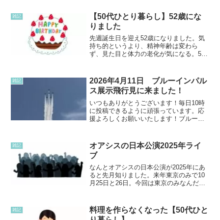
【50代ひとり暮らし】52歳にな
雑記
りました
先週誕生日を迎え52歳になりました。気
持ち的というより、精神年齢は変わら
ず、見た目と体力の老化が気になる。51
歳は、普通二輪の免許を取得できたし、
今年は何に挑戦しようかな。大型二輪の
免許も・・・と考えていましたが、結構
2026年4月11日 ブルーインパル
雑記
スピード出すと怖いです...
ス展示飛行見に来ました！
いつもありがとうございます！毎日10時
に投稿できるように頑張っています。応
援よろしくお願いいたします！ブルーイ
ンパルスかっこよかった！残念ながら4月
10日㈮の予行飛行は雨で中止になりまし
た。翌日は天気が回復して、展示飛行が
オアシスの日本公演2025年ライ
雑記
ありました！当日も...
ブ
なんとオアシスの日本公演が2025年にあ
ると先月知りました。来年東京のみで10
月25日と26日。今回は東京のみなんだな
ー。とても行きたいけど、そのうち一日
は家族の大事な日なので、家にいたい
な。そう言ってると、オアシスが日本に
料理を作らなくなった【50代ひと
雑記
来るのが最後なの...
り暮らし】