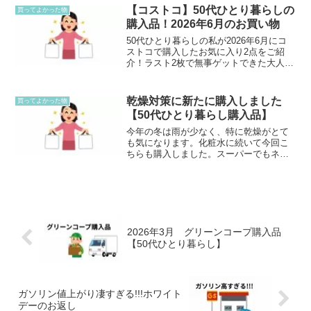
急遽購入することになりました今まで使
【コストコ】50代ひとり暮らしの
買ってよかった物
っていたガスコンロ今ま...
購入品！2026年6月のお買い物
50代ひとり暮らしの私が2026年6月にコ
ストコで購入したお気に入り2点をご紹
介！ラスト2枚で無事ゲットできた大人気
「スヌーピーTシャツ」のサイズ感レビュ
ーや、カークランドの値上げを機に初挑
戦したコスパ最強「山本珈琲館1kg」の購
乾燥対策に新たに購入しました
買ってよかった物
入レポをお届けします。
【50代ひとり暮らし購入品】
今年の冬は雨が少なく、特に乾燥がとて
も気になります。化粧水に続いて今回こ
ちらも購入しました。スーパーでもネッ
トでも買えるハトムギ保湿ジェル！近所
のスーパーで768円でした。（2026年2月
購入）お風呂あがりなどにも顔にも体に
も、化粧水つけて...
2026年3月 グリーンコープ購入品
【50代ひとり暮らし】
ガソリン値上がり凄すぎる!!!ホワイト
デーのお返し