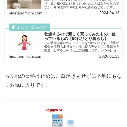
り、買い物や出かけるにも困ったことはなかったので
すが、今回改めて車のありがたみを感じています。地
方なので、ほとんどの交通機関はバスで、しかも中心
2024.04.15
hinatanomichi.com
地へ行くバスばかりなのです。周りはほとんど車を
所...
乾燥するので新しく買ってみたもの・使
っているもの【50代ひとり暮らし】
この時期は寒いのでエアコンをつけています。湿度が
40％きる時もあります。肌も髪も乾燥して、洗濯物を
部屋干しすると40％以上に回復します。いつもはちふ
れを使っています。普段はこれだけ使っていました
2026.01.29
hinatanomichi.com
が、お風呂上りや最近乾燥が気になってきました。...
ちふれの日焼け止めは、白浮きもせずに下地にもな
りお気に入りです。