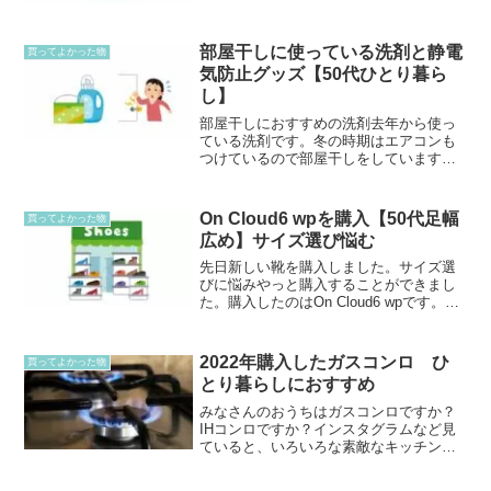
棒も一緒に行ったので、プレゼントはば
れてしまいました。選んだのは小さいサ
イズの方です。プレゼント...
部屋干しに使っている洗剤と静電
買ってよかった物
気防止グッズ【50代ひとり暮ら
し】
部屋干しにおすすめの洗剤去年から使っ
ている洗剤です。冬の時期はエアコンも
つけているので部屋干しをしています。
室内干しにすると湿度もちょうどいいく
らいになるし、この洗剤は生乾き臭もな
くてとても良いです。先日テレビでやっ
On Cloud6 wpを購入【50代足幅
買ってよかった物
ていましたが、洗剤は適量...
広め】サイズ選び悩む
先日新しい靴を購入しました。サイズ選
びに悩みやっと購入することができまし
た。購入したのはOn Cloud6 wpです。サ
イズはレディースの25.5㎝を購入しまし
た！数年前に海外に住んでいる親戚にこ
の靴は履きやすくて、とても良いよ！お
2022年購入したガスコンロ ひ
買ってよかった物
土産で持...
とり暮らしにおすすめ
みなさんのおうちはガスコンロですか？
IHコンロですか？インスタグラムなど見
ていると、いろいろな素敵なキッチンが
たくさん載っていますね！使っていたガ
スコンロが、調子が悪くなってきたので