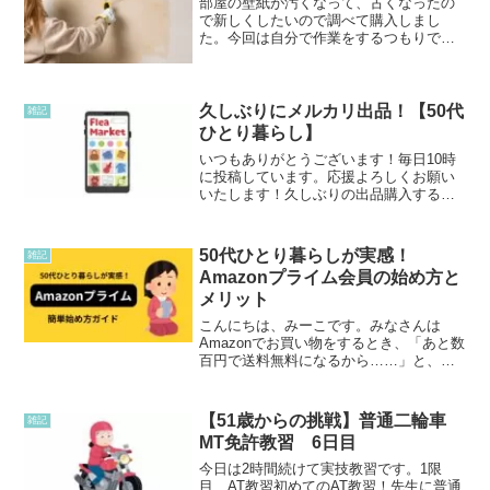
部屋の壁紙が汚くなって、古くなったの
で新しくしたいので調べて購入しまし
た。今回は自分で作業をするつもりで
す。たしか壁紙は20年くらい前に貼った
と記憶してます。壁紙を新しく貼りなお
す方がいいのか悩みました。今回は今貼
ってある壁紙の上に塗るタイ...
久しぶりにメルカリ出品！【50代
雑記
ひとり暮らし】
いつもありがとうございます！毎日10時
に投稿しています。応援よろしくお願い
いたします！久しぶりの出品購入するこ
とは、たまにあるのですが、出品は久し
ぶりです。今のところは、新しい商品を2
点と出品していて売れていない商品（公
50代ひとり暮らしが実感！
雑記
開停止中）を再度出品...
Amazonプライム会員の始め方と
メリット
こんにちは、みーこです。みなさんは
Amazonでお買い物をするとき、「あと数
百円で送料無料になるから……」と、欲
しくもないものをカゴに入れて無理にま
とめ買いをしていませんか？実は私、以
前Amazonプライム会員だったことがある
【51歳からの挑戦】普通二輪車
雑記
んです。その時...
MT免許教習 6日目
今日は2時間続けて実技教習です。1限
目 AT教習初めてのAT教習！先生に普通