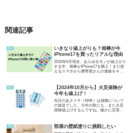
関連記事
いきなり値上がりも？相棒が今
雑記
iPhone17を買ったリアルな理由
2026年6月現在、あらゆるモノが値上がり
する中、相棒がiPhone17を購入！まだ使
えるスマホから携帯屋さんの連絡をキッ
カケに買い替えたリアルな体験談をお届
けします。いきなり値上がりして損をす
る前に、今が一番お得なスマホの賢い買
【2024年10月から】火災保険が
雑記
い時を解説。
今年も値上げ！
先日のあさイチ（NHK）は保険について
の放送でした。今年の秋にも、また火災
保険値上げするんですね。確かに災害が
多いです。今は長い契約で最長5年です。
以前は35年？とかの長期の保険があった
そうです。私も来年、火災保険が切り替
部屋の壁紙塗りに挑戦したい
雑記
えなので考えなけれ...