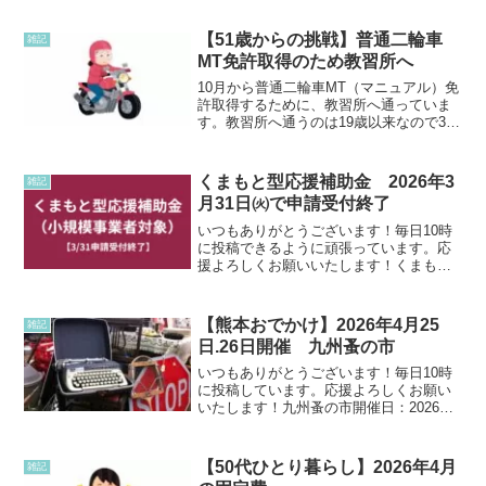
【51歳からの挑戦】普通二輪車
雑記
MT免許取得のため教習所へ
10月から普通二輪車MT（マニュアル）免
許取得するために、教習所へ通っていま
す。教習所へ通うのは19歳以来なので32
年ぶりです！現在普通自動車MT（マニュ
アル）免許と、高校生で原付免許は取り
ましたが二輪の免許は持っていません。
くまもと型応援補助金 2026年3
雑記
現在二輪という...
月31日㈫で申請受付終了
いつもありがとうございます！毎日10時
に投稿できるように頑張っています。応
援よろしくお願いいたします！くまもと
型応援補助金くまもと型応援補助金が
2026年3月31日㈫で申請受付終了のよう
です。くわしくはこちらを↓【3/31申請受
【熊本おでかけ】2026年4月25
雑記
付終了】くま...
日.26日開催 九州蚤の市
いつもありがとうございます！毎日10時
に投稿しています。応援よろしくお願い
いたします！九州蚤の市開催日：2026年4
月25日㈯26日㈰時間：９：００～１６:０
０（雨天決行）会場：熊本県農業公園
カントリーパーク（熊本県合志市栄３８
【50代ひとり暮らし】2026年4月
雑記
０２－４）...