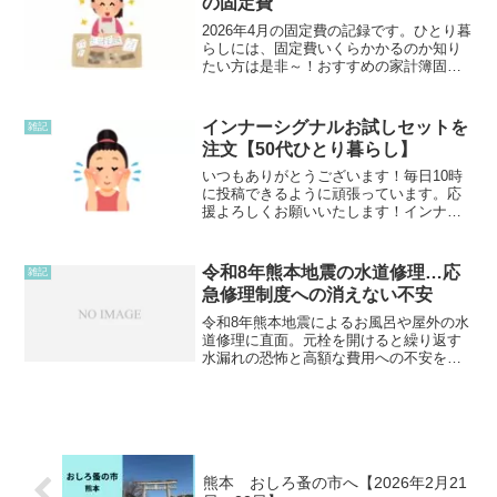
の固定費
2026年4月の固定費の記録です。ひとり暮
らしには、固定費いくらかかるのか知り
たい方は是非～！おすすめの家計簿固定
費電気代 3,843円ガス代 2,491円 水
道代 3,029円通信費（携帯電話代）
4,953円保険料 7,390円合計 2...
インナーシグナルお試しセットを
雑記
注文【50代ひとり暮らし】
いつもありがとうございます！毎日10時
に投稿できるように頑張っています。応
援よろしくお願いいたします！インナー
シグナルお試しセットポストに届いてい
た大塚製薬のインナーシグナルのチラ
シ。お試しセットで500円だったので注文
令和8年熊本地震の水道修理…応
雑記
してみました。インナ...
急修理制度への消えない不安
令和8年熊本地震によるお風呂や屋外の水
道修理に直面。元栓を開けると繰り返す
水漏れの恐怖と高額な費用への不安を綴
ります。被災時に使えるはずの「応急修
理制度」の使い勝手の悪さや、古い家で
の今後の暮らしの選択に悩む被災者のリ
アルな心情です。
熊本 おしろ蚤の市へ【2026年2月21