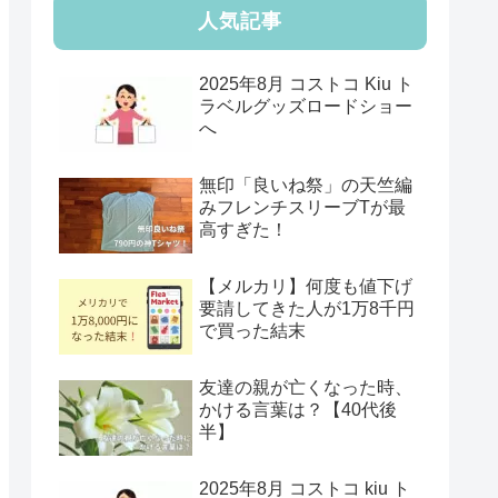
人気記事
2025年8月 コストコ Kiu ト
ラベルグッズロードショー
へ
無印「良いね祭」の天竺編
みフレンチスリーブTが最
高すぎた！
【メルカリ】何度も値下げ
要請してきた人が1万8千円
で買った結末
友達の親が亡くなった時、
かける言葉は？【40代後
半】
2025年8月 コストコ kiu ト