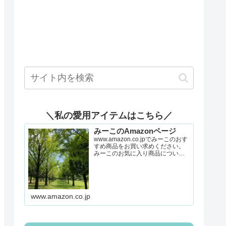
＼私の愛用アイテムはこちら／
みーこのAmazonページ
www.amazon.co.jpでみーこのおす
すめ商品をお買い求めください。
みーこのお気に入り商品について
詳しくはこちら。
www.amazon.co.jp