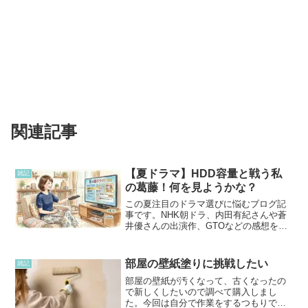
関連記事
【夏ドラマ】HDD容量と戦う私
雑記
の葛藤！何を見ようかな？
この夏注目のドラマ選びに悩むブログ記
事です。NHK朝ドラ、内田有紀さんや蒼
井優さんの出演作、GTOなどの感想を交
えつつ、見逃した作品をTVerで追う楽し
さや、まもなく始まる『VIVANT』を前に
満杯寸前のハードディスク（HDD）容量
部屋の壁紙塗りに挑戦したい
雑記
と格闘する日常を綴っています。
部屋の壁紙が汚くなって、古くなったの
で新しくしたいので調べて購入しまし
た。今回は自分で作業をするつもりで