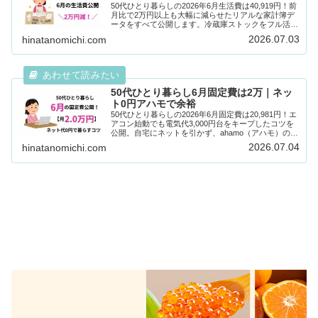
50代ひとり暮らしの2026年6月生活費は40,919円！前
月比で2万円以上も大幅に減らせたリアルな家計簿デ
ータをすべて公開します。冷蔵庫ストックをフル活用
した食費2.5万円の自炊コツや、コストコ夏Tシャツな
2026.07.03
hinatanomichi.com
どメリハリある初夏の暮らしをお届けします。
50代ひとり暮らし6月固定費は2万｜ネッ
ト0円アハモで余裕
50代ひとり暮らしの2026年6月固定費は20,981円！エ
アコン始動でも電気代3,000円台をキープしたコツを
公開。自宅にネットを引かず、ahamo（アハモ）のテ
ザリング1本でパソコン作業（ブログ執筆）も余裕で
2026.07.04
hinatanomichi.com
足りる最強の節約家計簿をスマホで1秒で解説。