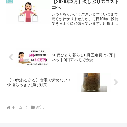
【2026年3月】久しぶりのコスト
雑記
す。
コへ
いつもありがとうございます！いつまで
続くかわかりませんが、毎日10時に投稿
できるように頑張っています。応援よろ
しくお願いいたします！久しぶりのコス
トコへ今週行く予定ではなかったのです
が、コストコへ行って来ました。雨も降
っていて平日だけど、お...
50代ひとり暮らし6月固定費は2万｜
ネット0円アハモで余裕
【50代あるある】老眼で諦めない！
快適らっきょ漬け対策
ホーム
雑記