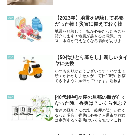
す。たしか壁紙は20年くらい前に貼った
と記憶してます。壁紙を新しく貼りなお
す方がいいのか悩みました。今回は今貼
ってある壁紙の上に塗るタイ...
【2023年】地震を経験して必要
雑記
だった物！災害に備えておく物
地震を経験して、私が必要だったものを
紹介します！地震が起きると電気、ガ
ス、水道が使えなくなる場合がありま
す。夏は台風もあり、備えておくと便利
だったものを紹介します。水特に水は、
とても大事です。断水などになると、お
【50代ひとり暮らし】新しいタイ
雑記
風呂、トイレ、洗顔、ご飯作り...
ヤに交換
いつもありがとうございます！いつまで
続くかわかりませんが、毎日10時に投稿
できるように頑張っています。応援よろ
しくお願いいたします！タイヤ交換30年
以上乗っているスクーターのタイヤを初
めて交換しました。ヒビが入っていたの
[40代後半]友達の旦那の親が亡く
雑記
で、もう交換しないと...
なった時、香典は？いくら包む？
友達の旦那さんの親（義理の親）が亡く
なった場合、香典は必要？お通夜や葬式
は参列する？香典はいくら包む？これか
ら先、同じ状況で悩む40代・50代の方へ
向けて、私（独身）と友達B（既婚者）の
リアルな判断や金額相場を記しておきま