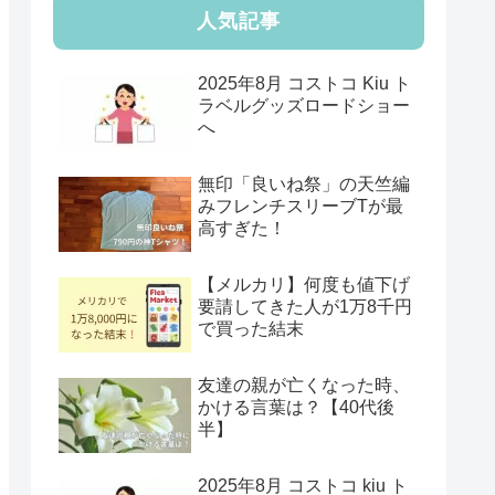
人気記事
2025年8月 コストコ Kiu ト
ラベルグッズロードショー
へ
無印「良いね祭」の天竺編
みフレンチスリーブTが最
高すぎた！
【メルカリ】何度も値下げ
要請してきた人が1万8千円
で買った結末
友達の親が亡くなった時、
かける言葉は？【40代後
半】
2025年8月 コストコ kiu ト