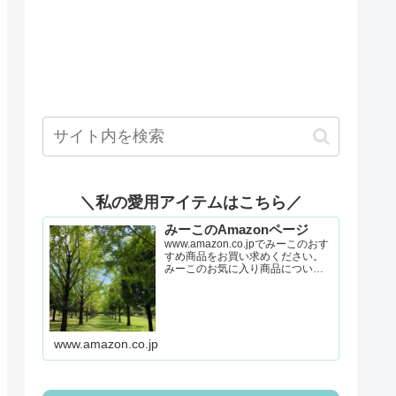
＼私の愛用アイテムはこちら／
みーこのAmazonページ
www.amazon.co.jpでみーこのおす
すめ商品をお買い求めください。
みーこのお気に入り商品について
詳しくはこちら。
www.amazon.co.jp