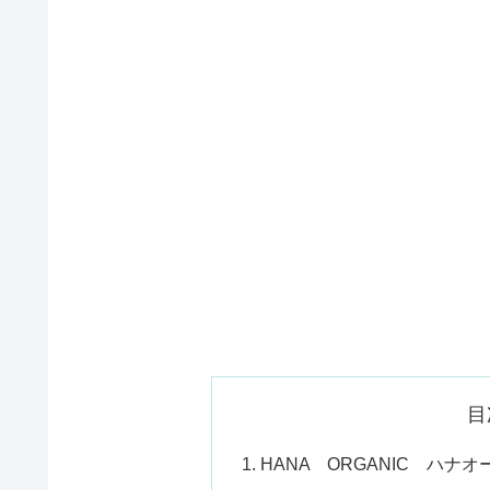
目
HANA ORGANIC ハ