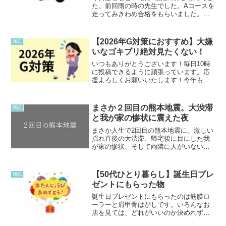
た。前回雨の時の先生でした。Aコースを
走ってみきわめ合格をもらいました。良
かったー無事2段階へ進みます。2段階最
初はシュミレーターと技能教習です。最
近は誰かと一緒に教習ばかりです。みき
【2026年G対策におすすめ】大嫌
雑記
わめの時のメモはあ...
いなゴキブリ絶対見たくない！
いつもありがとうございます！毎日10時
に投稿できるように頑張っています。応
援よろしくお願いいたします！今年も絶
対見たくない！一番大嫌いなG（ゴキブ
リ）!!!今年も早めにG対策します。去年置
いたゴキブリキャップは捨てて新しいの
まさか２回目の熊本地震。大渋滞
雑記
と交換します！と...
と我が家の惨状に震えた夜
まさか人生で2回目の熊本地震に。激しい
揺れ直後の大渋滞、帰宅後に目にした我
が家の惨状、そして両隣に人がいない中
でのひとりの夜の恐怖。被災当日の緊迫
した状況とリアルな心境をつづった日記
です。
【50代ひとり暮らし】誕生日プレ
雑記
ゼントにもらった物
誕生日プレゼントにもらったのは筋膜ロ
ーラーと肩甲骨はがしです。いろんなお
店を見ては、どれがいいのか決めれずに
いたらプレゼントしてくれました。最近