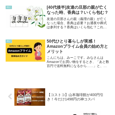
ふくらはぎがこわるというか、マッサー
ジすると気持ちが良いのです！固定され
[40代後半]友達の旦那の親が亡く
雑記
ているローラーは初めて見...
なった時、香典は？いくら包む？
友達の旦那さんの親（義理の親）が亡く
なった場合、香典は必要？お通夜や葬式
は参列する？香典はいくら包む？これか
ら先、同じ状況で悩む40代・50代の方へ
向けて、私（独身）と友達B（既婚者）の
リアルな判断や金額相場を記しておきま
50代ひとり暮らしが実感！
雑記
す。
Amazonプライム会員の始め方と
メリット
こんにちは、みーこです。みなさんは
Amazonでお買い物をするとき、「あと数
百円で送料無料になるから……」と、欲
しくもないものをカゴに入れて無理にま
とめ買いをしていませんか？実は私、以
前Amazonプライム会員だったことがある
んです。その時...
【コストコ】山本珈琲館が400円引
き！今だけ1498円の神コスパ