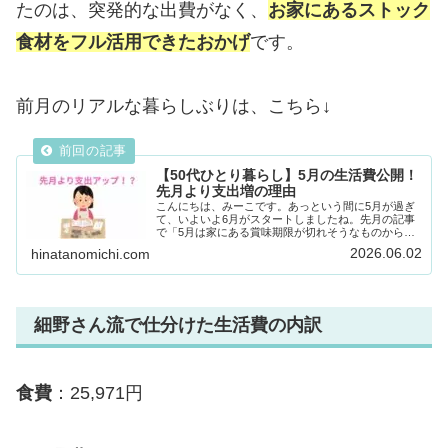
たのは、突発的な出費がなく、
お家にあるストック
食材をフル活用できたおかげ
です。
前月のリアルな暮らしぶりは、こちら↓
【50代ひとり暮らし】5月の生活費公開！
先月より支出増の理由
こんにちは、みーこです。あっという間に5月が過ぎ
て、いよいよ6月がスタートしましたね。先月の記事
で「5月は家にある賞味期限が切れそうなものから使
っていきたい」 とお話ししていました。コツコツと
2026.06.02
hinatanomichi.com
ストック消費は励んでいたのですが、実は5月の家
計...
細野さん流で仕分けた生活費の内訳
食費
：25,971円