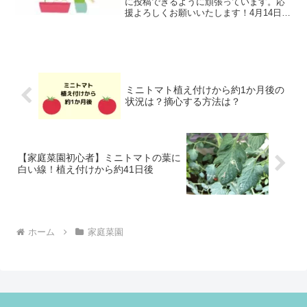
に投稿できるように頑張っています。応
援よろしくお願いいたします！4月14日
2026年4月14日撮影2026年4月14日撮影種
を蒔いてから約2週間後です。最近は気温
も高い日が多くて、雨も多い。結局ま
だ、防...
ミニトマト植え付けから約1か月後の
状況は？摘心する方法は？
【家庭菜園初心者】ミニトマトの葉に
白い線！植え付けから約41日後
ホーム
家庭菜園