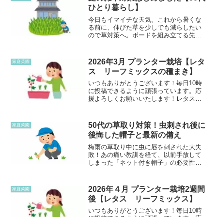
の前より増えているような気がし...
ひとり暮らし】
今日もイマイチな天気。これから暑くな
る前に、伸びた草を少しでも減らしたい
ので草対策へ。ボードを組み立てる先日
ハンズマンで買ったカラスよけの簡易ボ
ードを組み立てて庭の隅に置いた。草を
ぎゅうぎゅうに押し込まない方が良いそ
2026年3月 プランター栽培【レタ
家庭菜園
う先日少しだけ草取りした...
ス リーフミックスの種まき】
いつもありがとうございます！毎日10時
に投稿できるように頑張っています。応
援よろしくお願いいたします！レタス
リーフミックスの種をまく久しぶりの家
庭菜園!!!去年買っておいた、リーフミッ
クスの種を3月30日に蒔きました。実はベ
50代の草取り対策！虫刺され後に
家庭菜園
ビーリーフと思...
後悔した帽子と最新の備え
梅雨の草取り中に虫に唇を刺された大失
敗！あの痛い教訓を経て、以前手放して
しまった「ネット付き帽子」の必要性を
猛烈に後悔しています。50代ひとり暮ら
しのリアルな防虫対策の反省と、いま狙
っているリベンジ帽子をご紹介します。
2026年４月 プランター栽培2週間
家庭菜園
後【レタス リーフミックス】
いつもありがとうございます！毎日10時