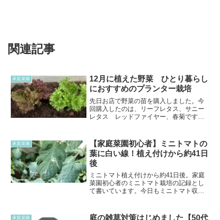
関連記事
12月に植えた野菜 ひとり暮らし
家庭菜園
におすすめのプランター栽培
先日お店で野菜の苗を購入しました。今
回購入したのは、リーフレタス、サニー
レタス レッドファイヤー、春菊です。
ひとり暮らしになると、毎日少しだけの
量を定期的に欲しいのもあって、栽培し
てみることにしました。リーフレタスや
【家庭菜園初心者】ミニトマトの
家庭菜園
春菊も天候によって、とて...
葉に白い線！植え付けから約41日
後
ミニトマト植え付けから約41日後。家庭
菜園初心者のミニトマト栽培の記録とし
て書いています。今日もミニトマト収穫
して食べよう！と思って見てみると、ミ
ニトマトの葉に白いうねった線
が・・・。気になってはいたけれど、こ
庭の雑草対策はじめました【50代
家庭菜園