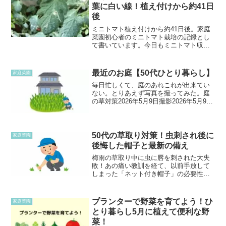
日に雨が降ったの...
葉に白い線！植え付けから約41日
後
ミニトマト植え付けから約41日後。家庭
菜園初心者のミニトマト栽培の記録とし
て書いています。今日もミニトマト収穫
して食べよう！と思って見てみると、ミ
ニトマトの葉に白いうねった線
が・・・。気になってはいたけれど、こ
最近のお庭【50代ひとり暮らし】
家庭菜園
の前より増えているような気がし...
毎日忙しくて、庭のあれこれが出来てい
ない。とりあえず写真を撮ってみた。庭
の草対策2026年5月9日撮影2026年5月9日
撮影前回草取りして入れていたが、結構
枯れていました。枯れたおかげで高さも
なくなっている！また草取りぼちぼちや
ります！リー...
50代の草取り対策！虫刺され後に
家庭菜園
後悔した帽子と最新の備え
梅雨の草取り中に虫に唇を刺された大失
敗！あの痛い教訓を経て、以前手放して
しまった「ネット付き帽子」の必要性を
猛烈に後悔しています。50代ひとり暮ら
しのリアルな防虫対策の反省と、いま狙
っているリベンジ帽子をご紹介します。
プランターで野菜を育てよう！ひ
家庭菜園
とり暮らし5月に植えて便利な野
菜！