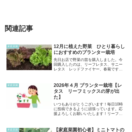
関連記事
12月に植えた野菜 ひとり暮らし
家庭菜園
におすすめのプランター栽培
先日お店で野菜の苗を購入しました。今
回購入したのは、リーフレタス、サニー
レタス レッドファイヤー、春菊です。
ひとり暮らしになると、毎日少しだけの
量を定期的に欲しいのもあって、栽培し
てみることにしました。リーフレタスや
2026年４月 プランター栽培【レ
家庭菜園
春菊も天候によって、とて...
タス リーフミックスの芽が出
た】
いつもありがとうございます！毎日10時
に投稿できるように頑張っています。応
援よろしくお願いいたします！リーフミ
ックスの芽が出てきたリーフミックスの
種を蒔いたのが3月30日でした。4日は、
プランターを見るのを忘れていました。4
【家庭菜園初心者】ミニトマトの
家庭菜園