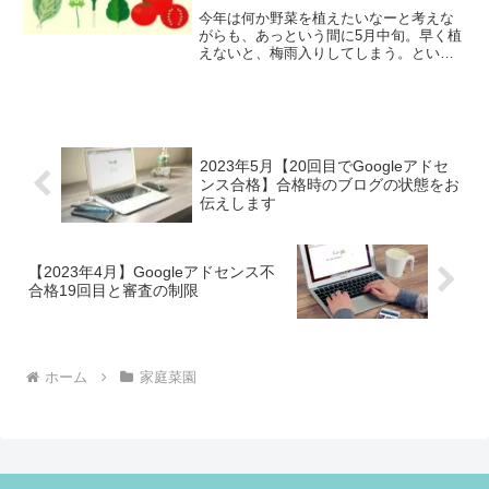
今年は何か野菜を植えたいなーと考えな
がらも、あっという間に5月中旬。早く植
えないと、梅雨入りしてしまう。という
ことで、久しぶりに苗と種を買いに行き
ました。何年か前に、ミニトマト、ナ
ス、ピーマン、シソ、唐辛子など作った
ことがあります。購入した...
2023年5月【20回目でGoogleアドセ
ンス合格】合格時のブログの状態をお
伝えします
【2023年4月】Googleアドセンス不
合格19回目と審査の制限
ホーム
家庭菜園