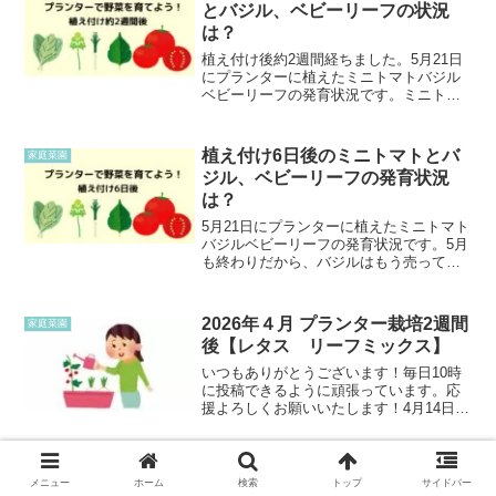
とバジル、ベビーリーフの状況
は？
植え付け後約2週間経ちました。5月21日
にプランターに植えたミニトマトバジル
ベビーリーフの発育状況です。ミニトマ
トとバジルの状況2022年6月7日撮影 ミ
ニトマトとバジルプランターの隅に有機
肥料を与えました。ミニトマトミニトマ
植え付け6日後のミニトマトとバ
家庭菜園
トは高さ約43...
ジル、ベビーリーフの発育状況
は？
5月21日にプランターに植えたミニトマト
バジルベビーリーフの発育状況です。5月
も終わりだから、バジルはもう売ってな
いのかも～と思いながら買い物へ行って
きました。ちょうどスーパーへ行ったら
入り口にバジルが売ってありました。
2026年４月 プランター栽培2週間
家庭菜園
2022年5月27日...
後【レタス リーフミックス】
いつもありがとうございます！毎日10時
に投稿できるように頑張っています。応
援よろしくお願いいたします！4月14日
2026年4月14日撮影2026年4月14日撮影種
を蒔いてから約2週間後です。最近は気温
も高い日が多くて、雨も多い。結局ま
ミニトマト植え付けから約1か月
家庭菜園
だ、防...
メニュー
ホーム
検索
トップ
サイドバー
後の状況は？摘心する方法は？