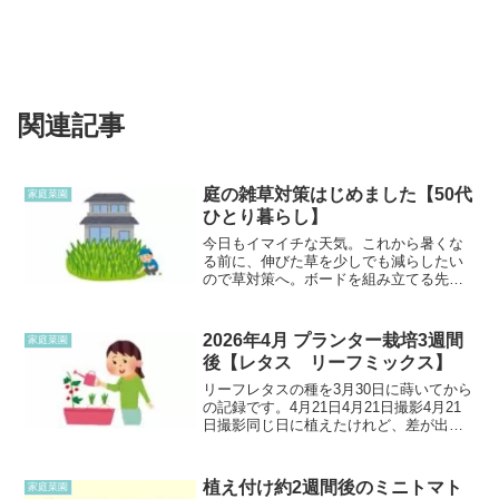
関連記事
庭の雑草対策はじめました【50代
家庭菜園
ひとり暮らし】
今日もイマイチな天気。これから暑くな
る前に、伸びた草を少しでも減らしたい
ので草対策へ。ボードを組み立てる先日
ハンズマンで買ったカラスよけの簡易ボ
ードを組み立てて庭の隅に置いた。草を
ぎゅうぎゅうに押し込まない方が良いそ
2026年4月 プランター栽培3週間
家庭菜園
う先日少しだけ草取りした...
後【レタス リーフミックス】
リーフレタスの種を3月30日に蒔いてから
の記録です。4月21日4月21日撮影4月21
日撮影同じ日に植えたけれど、差が出て
しまった。屋根の下になったためか、流
れたようになってしまった。あと、日当
たりがあまり良くなかったのかもしれな
植え付け約2週間後のミニトマト
家庭菜園
い。移植もや...