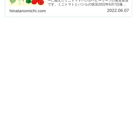
ーに植えたミニトマトバジルベビーリーフの発育状況
です。ミニトマトとバジルの状況2022年6月7日撮
影 ミニトマトとバジルプランターの隅に有機肥料を
2022.06.07
hinatanomichi.com
与えました。ミニトマトミニトマトは高さ約43...