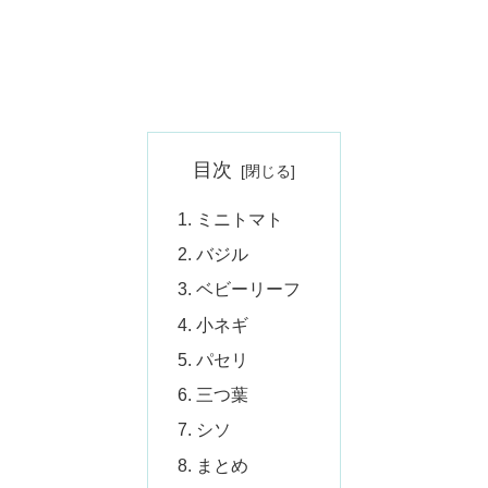
目次
ミニトマト
バジル
ベビーリーフ
小ネギ
パセリ
三つ葉
シソ
まとめ