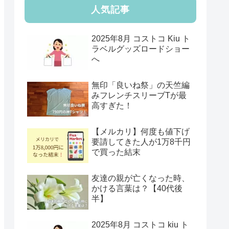
人気記事
2025年8月 コストコ Kiu ト
ラベルグッズロードショー
へ
無印「良いね祭」の天竺編
みフレンチスリーブTが最
高すぎた！
【メルカリ】何度も値下げ
要請してきた人が1万8千円
で買った結末
友達の親が亡くなった時、
かける言葉は？【40代後
半】
2025年8月 コストコ kiu ト