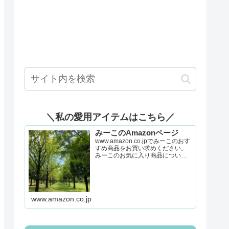
＼私の愛用アイテムはこちら／
みーこのAmazonページ
www.amazon.co.jpでみーこのおす
すめ商品をお買い求めください。
みーこのお気に入り商品について
詳しくはこちら。
www.amazon.co.jp