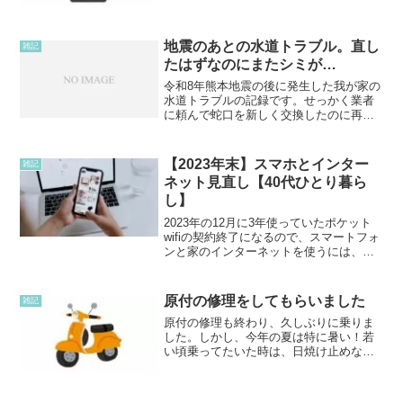
ントが嫌なので、本文に値下げ不可と書
いてありましたが、夜中に来てました。
文章ではなくて、金額が書かれていまし
たが、4000円以上値下...
地震のあとの水道トラブル。直し
雑記
たはずなのにまたシミが…
令和8年熊本地震の後に発生した我が家の
水道トラブルの記録です。せっかく業者
に頼んで蛇口を新しく交換したのに再び
シミが発生。壁内の配管損傷が疑われる
中、余震と酷暑が続く不安心理を綴りま
した。
【2023年末】スマホとインター
雑記
ネット見直し【40代ひとり暮ら
し】
2023年の12月に3年使っていたポケット
wifiの契約終了になるので、スマートフォ
ンと家のインターネットを使うには、何
が一番良いのか考えてました。みーこ私
はドコモ歴約26年！はじめてドコモから
変更する。家に光回線の工事なし。ポケ
原付の修理をしてもらいました
雑記
ットwif...
原付の修理も終わり、久しぶりに乗りま
した。しかし、今年の夏は特に暑い！若
い頃乗ってたいた時は、日焼け止めなん
て塗ってもなかったような。ヘルメット
にサングラスとマスクはめると、とって
も怪しい感じに見えます。手も焼けたく