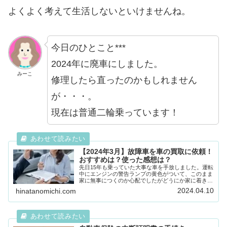
よくよく考えて生活しないといけませんね。
今日のひとこと***
2024年に廃車にしました。
みーこ
修理したら直ったのかもしれません
が・・・。
現在は普通二輪乗っています！
【2024年3月】故障車を車の買取に依頼！
おすすめは？使った感想は？
先日15年も乗っていた大事な車を手放しました。運転
中にエンジンの警告ランプの黄色がついて、このまま
家に無事につくのか心配でしたがどうにか家に着きま
した。エンジンの警告ランプ、もしかしたらかなり修
2024.04.10
hinatanomichi.com
理代が高くなるかもしれない。もう修理に出さずに...