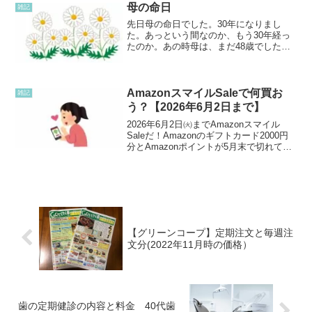
ないので、長袖着てます。...
母の命日
雑記
先日母の命日でした。30年になりまし
た。あっという間なのか、もう30年経っ
たのか。あの時母は、まだ48歳でした。
私は、もうすでに母の亡くなった48歳は
過ぎてしまいました。兄弟も母の年齢を
過ぎました。命日に母が大好きなマーガ
レットを買いました...
AmazonスマイルSaleで何買お
雑記
う？【2026年6月2日まで】
2026年6月2日㈫までAmazonスマイル
Saleだ！Amazonのギフトカード2000円
分とAmazonポイントが5月末で切れてし
まうので、5月中に何か買おうと思う。日
用品日用品からだと、やっぱりトイレッ
トペーパーかな？コストコのトイレ...
【グリーンコープ】定期注文と毎週注
文分(2022年11月時の価格）
歯の定期健診の内容と料金 40代歯