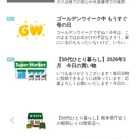
ガス点検での安心や水道修理での落胆、
お隣の瓦によるエアコン室外機破損トラ
ブルなど、災害時にすべて自分で調べて
動かなければならない一人暮らしのリア
ゴールデンウイーク中 もうすぐ
雑記
ルな日常を綴ります。
母の日
ゴールデンウイークですね！今年は、こ
のままではお出かけの予定なさそう。家
にいるのももったいないけど、いろいろ
そのままのものがたくさんある。庭の片
付け、部屋の片づけ、壁塗り・・・。ま
だまだ色々やらないといけないことを、
【50代ひとり暮らし】2026年3
雑記
後回しにしている。最終日...
月 今日の買い物
いつもありがとうございます！毎日10時
に投稿できるように頑張っています。応
援よろしくお願いいたします！今日の買
い物そろそろお米がなくなりそうなの
で、お米を買った。お米はいつも無洗米
の胚芽米を2キロを買っているが、いつも
のスーパーで見るより安...
【50代ひとり暮らし】熊本県庁近く
の昭和レトロ喫茶店へ