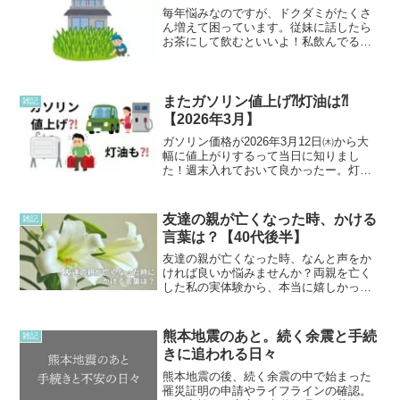
毎年悩みなのですが、ドクダミがたくさ
ん増えて困っています。従妹に話したら
お茶にして飲むといいよ！私飲んでる
よ。今までいろいろな物を植えていたの
で、プランター以外で育ったものを口に
するのが、抵抗あります。ドクダミもだ
けど、草も勢いよく伸びてき...
またガソリン値上げ⁈灯油は⁈
雑記
【2026年3月】
ガソリン価格が2026年3月12日㈭から大
幅に値上がりするって当日に知りまし
た！週末入れておいて良かったー。灯油
も毎週いける時に補充していたのでボイ
ラーに満タンになりました。ガソリンは
バイクなので、そんなに使わないのであ
友達の親が亡くなった時、かける
雑記
まり入れませんが、灯...
言葉は？【40代後半】
友達の親が亡くなった時、なんと声をか
ければ良いか悩みませんか？両親を亡く
した私の実体験から、本当に嬉しかった
言葉や傷ついた言葉、LINEでの注意点を
まとめました。お通夜・お葬式の参列や
香典、お線香ギフトの相場も解説しま
熊本地震のあと。続く余震と手続
雑記
す。
きに追われる日々
熊本地震の後、続く余震の中で始まった
罹災証明の申請やライフラインの確認。