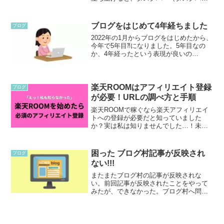
と呼んで良いのかわかりませんが、右下
の色々なアイコンが並んでいるエリアで
す）に表示されていたのですが、表示さ
ブログをはじめて4年経ちました
ブログ
れない！はじめてでし...
2022年の1月からブログをはじめたから、
今年で5年目⁈になりました。5年目なの
か、4年経ったという表現が良いの
か。。。難しい最初の1年目は、ブログの
設定やらアドセンスの合格を目指して悪
戦苦闘しておりました。1年かかってやっ
とアドセンスも合...
楽天ROOMはアフィリエイト登録
ブログ
が必要！URLの調べ方と手順
楽天ROOMで稼ぐなら楽天アフィリエイ
トへの登録が必要だと知っていました
か？実は私は知りませんでした…！未登
録のまま放置すると成果が破棄されるリ
スクも。今から間に合うパソコンでの3分
登録の手順と正しいURLの調べ方を解説
困った ブログ村記事が反映され
ブログ
します。
ない!!!
またまたブログ村の記事が反映されな
い。前回記事が反映されたことをやって
みたが、できなかった。ブログ村へ問合
わせいつもお世話になっているブログ村
へお問合わせ。みーこ新しい記事がブロ
グ村に反映されません。よろしくお願い
いたします。ブログ村サポー...