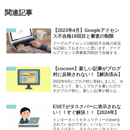
関連記事
【2023年4月】Googleアドセン
ブログ
ス不合格19回目と審査の制限
グーグルアドセンス19回目不合格の状況
を記録しておきたいと思います。グーグ
ルアドセンス再審査20回目で合格するこ
とが出来ました。どんな理由で不合格に
なるのか、理由を突きつめるには難しい
です。Googleアドセンスになかなか合格
【cocoon】新しい記事がブログ
ブログ
出来ないと悩ん...
村に反映されない！【解決済み】
2022年9月にブログ村に登録しました。今
年に入って、新しくブログを書いたので
すがブログ村に、新しい記事が載らなく
なってしまい困っていました。記事がブ
ログ村に載らない時はPingを送信する
と、後から記事が載っていました。しか
ESETがタスクバーに表示されな
ブログ
し、今回は数日経...
い！！すぐ解決！！【2024年】
インターネットセキュリティーのesetを
入れているのですが、いつもパソコンを
立ち上げると、タスクバー（タスクバー