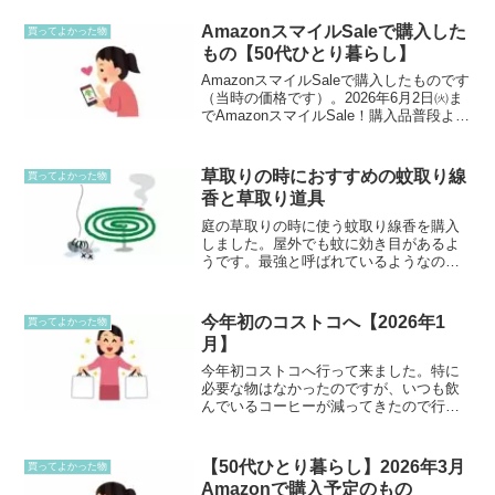
イズのエアコンを選ぼうと思っていま
す。14畳サイズになると、200Vのコンセ
AmazonスマイルSaleで購入した
買ってよかった物
ントに変更...
もの【50代ひとり暮らし】
AmazonスマイルSaleで購入したものです
（当時の価格です）。2026年6月2日㈫ま
でAmazonスマイルSale！購入品普段より
お得に買えた!愛用のカラートリートメン
ト人気の商品なので、狙っていた方はぜ
ひチェックしてみてください！トイ...
草取りの時におすすめの蚊取り線
買ってよかった物
香と草取り道具
庭の草取りの時に使う蚊取り線香を購入
しました。屋外でも蚊に効き目があるよ
うです。最強と呼ばれているようなの
で、期待してます！もうすでに、日中の
草取りも嫌になりそうな暑さと紫外線で
す。これからの時期は草取りしても、汗
今年初のコストコへ【2026年1
買ってよかった物
かきそうなので、草取りする...
月】
今年初コストコへ行って来ました。特に
必要な物はなかったのですが、いつも飲
んでいるコーヒーが減ってきたので行っ
て来ました。コーヒーも最近値上がり中
ですね。約3900円くらいで購入しまし
た。ネットで買うよりは安いようです
【50代ひとり暮らし】2026年3月
買ってよかった物
が。。。あと、Kiuのイ...
Amazonで購入予定のもの