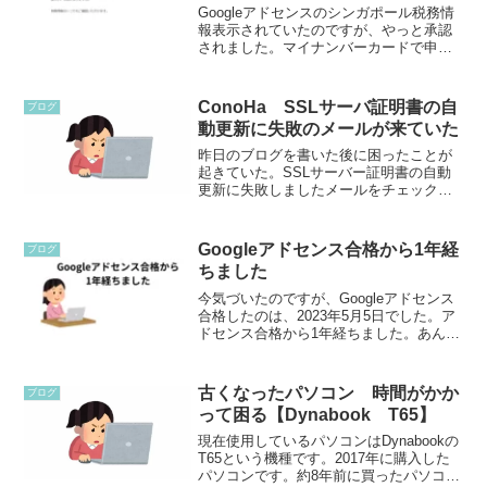
Googleアドセンスのシンガポール税務情
報表示されていたのですが、やっと承認
されました。マイナンバーカードで申請
できなかったマイナンバーカードの画像
を送っていたのですが、何度やっても承
認にならず、税務署に居住者証明書を取
ConoHa SSLサーバ証明書の自
ブログ
りに行ってきました...
動更新に失敗のメールが来ていた
昨日のブログを書いた後に困ったことが
起きていた。SSLサーバー証明書の自動
更新に失敗しましたメールをチェックし
ていたら、ConoHaから下記SSLサーバ証
明書の自動更新に失敗しました。有効期
限日まで残り【20日】となります。と来
Googleアドセンス合格から1年経
ブログ
ていた。しか...
ちました
今気づいたのですが、Googleアドセンス
合格したのは、2023年5月5日でした。ア
ドセンス合格から1年経ちました。あんな
にアドセンス！アドセンス！って頑張っ
てたのに、合格した日忘れてたの？みー
こ昨日5月5日って何かの日だったと思っ
古くなったパソコン 時間がかか
ブログ
てたけど...
って困る【Dynabook T65】
現在使用しているパソコンはDynabookの
T65という機種です。2017年に購入した
パソコンです。約8年前に買ったパソコン